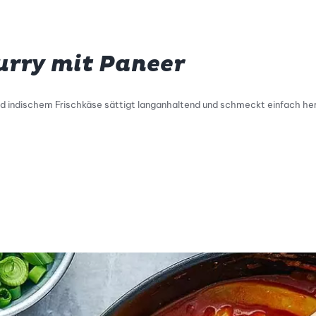
urry mit Paneer
nd indischem Frischkäse sättigt langanhaltend und schmeckt einfach her