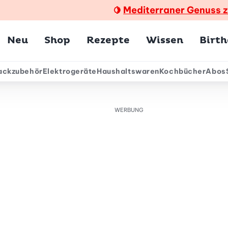
Mediterraner Genuss 
🍋
Hauptmenü
Neu
Shop
Rezepte
Wissen
Birt
ackzubehör
Elektrogeräte
Haushaltswaren
Kochbücher
Abos
ärmenü
WERBUNG