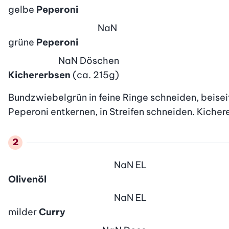
gelbe
Peperoni
NaN
grüne
Peperoni
NaN
Döschen
Kichererbsen
(ca. 215g)
Bundzwiebelgrün in feine Ringe schneiden, beisei
Peperoni entkernen, in Streifen schneiden. Kiche
NaN
EL
Olivenöl
NaN
EL
milder
Curry