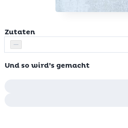
Zutaten
Personenanzahl
Personenanzahl verringern
Und so wird’s gemacht