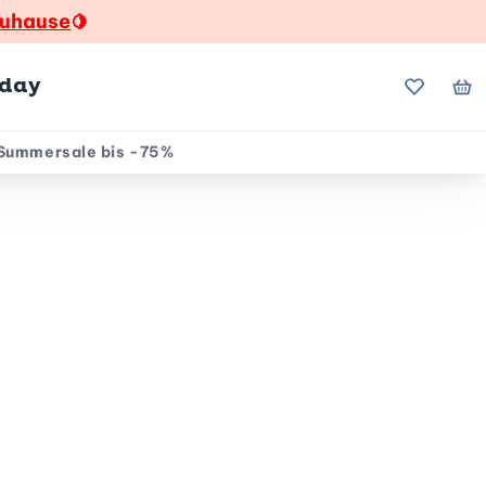
zuhause
🍋
hday
Meine Fa
Me
Summersale bis -75%