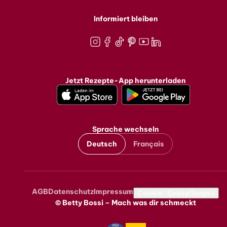
Informiert bleiben
Instagram
Facebook
TikTok
Pinterest
Youtube
LinkedIn
Jetzt Rezepte-App herunterladen
Sprache wechseln
Deutsch
Français
AGB
Datenschutz
Impressum
Metanavigation
Cookie-Einstellungen
© Betty Bossi – Mach was dir schmeckt