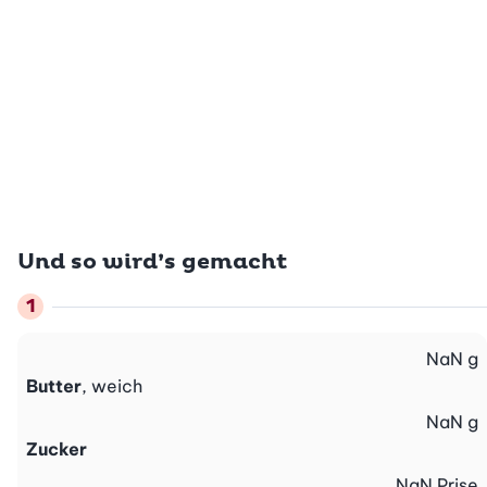
Und so wird’s gemacht
NaN
g
Butter
, weich
NaN
g
Zucker
NaN
Prise