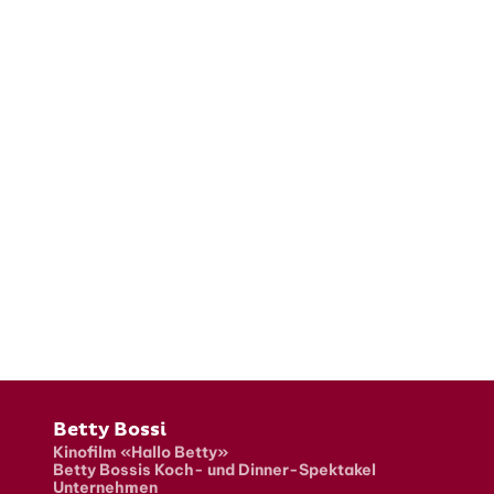
Fusszeile
Betty Bossi
Kinofilm «Hallo Betty»
Betty Bossis Koch- und Dinner-Spektakel
Unternehmen