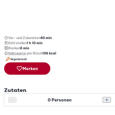
Vor- und Zubereiten
40 min
Kühl stellen
1 h 10 min
Backen
8 min
Nährwerte
pro Stück
106
kcal
Vegetarisch
Merken
Zutaten
Personenanzahl
Personenanzahl verringern
Pers