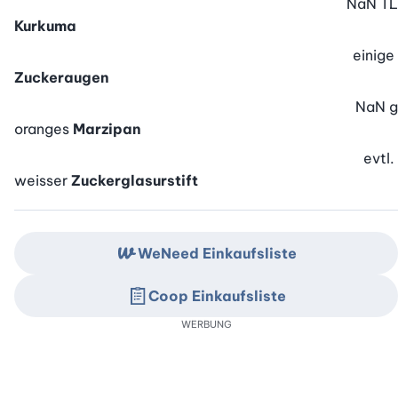
NaN
TL
Kurkuma
einige
Zuckeraugen
NaN
g
oranges
Marzipan
evtl.
weisser
Zuckerglasurstift
WeNeed Einkaufsliste
Coop Einkaufsliste
WERBUNG