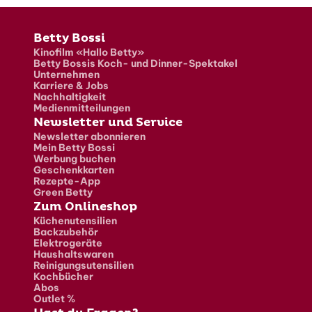
Fusszeile
Betty Bossi
Kinofilm «Hallo Betty»
Betty Bossis Koch- und Dinner-Spektakel
Unternehmen
Karriere & Jobs
Nachhaltigkeit
Medienmitteilungen
Newsletter und Service
Newsletter abonnieren
Mein Betty Bossi
Werbung buchen
Geschenkkarten
Rezepte-App
Green Betty
Zum Onlineshop
Küchenutensilien
Backzubehör
Elektrogeräte
Haushaltswaren
Reinigungsutensilien
Kochbücher
Abos
Outlet %