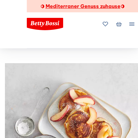
Mediterraner Genuss zuhause
🍋
🍋
Meine Favorite
Mein Wa
Me