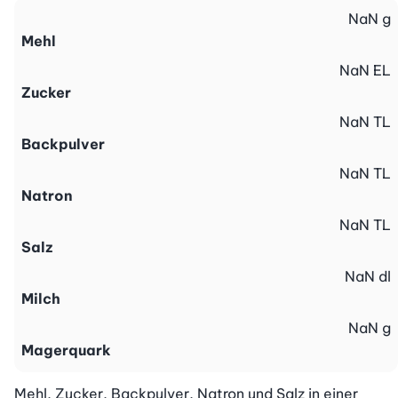
NaN
g
Mehl
NaN
EL
Zucker
NaN
TL
Backpulver
NaN
TL
Natron
NaN
TL
Salz
NaN
dl
Milch
NaN
g
Magerquark
Mehl, Zucker, Backpulver, Natron und Salz in einer 