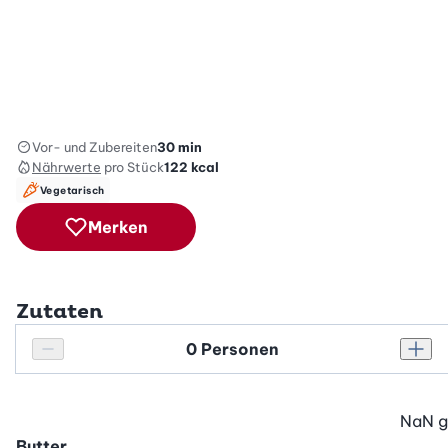
Vor- und Zubereiten
30 min
Nährwerte
pro Stück
122
kcal
Vegetarisch
Merken
Zutaten
Personenanzahl
Personenanzahl verringern
Pers
NaN
g
Butter