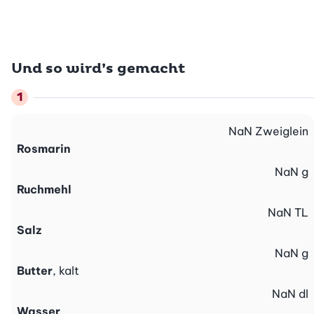
Und so wird’s gemacht
NaN
Zweiglein
Rosmarin
NaN
g
Ruchmehl
NaN
TL
Salz
NaN
g
Butter
, kalt
NaN
dl
Wasser