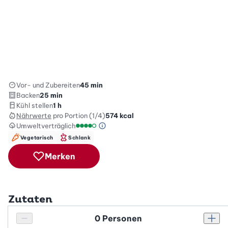
Vor- und Zubereiten
45 min
Backen
25 min
Kühl stellen
1 h
Nährwerte
pro Portion (1/4)
574
kcal
Umweltverträglich
Green Betty Skala Info
Umweltverträglichkeitsskala: 4 von 5
Vegetarisch
Schlank
Merken
Zutaten
Personenanzahl
Personenanzahl verringern
Pers