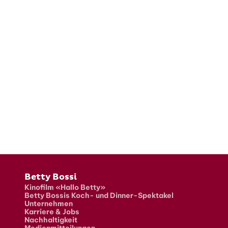
Fusszeile
Betty Bossi
Kinofilm «Hallo Betty»
Betty Bossis Koch- und Dinner-Spektakel
Unternehmen
Karriere & Jobs
Nachhaltigkeit
Medienmitteilungen