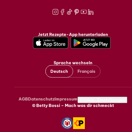
Instagram
Facebook
TikTok
Pinterest
Youtube
LinkedIn
Jetzt Rezepte-App herunterladen
Sprache wechseln
Deutsch
Français
AGB
Datenschutz
Impressum
Metanavigation
Cookie-Einstellungen
© Betty Bossi – Mach was dir schmeckt