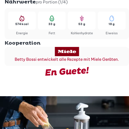
Nährwerte
pro Portion (1/4)
574 kcal
33 g
53 g
18 g
Energie
Fett
Kohlenhydrate
Eiweiss
Kooperation
Betty Bossi entwickelt alle Rezepte mit Miele Geräten.
En Guete!