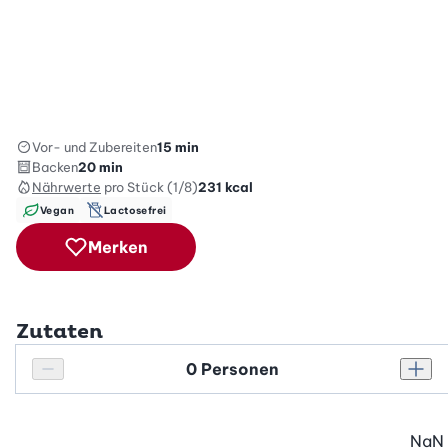
Vor- und Zubereiten
15 min
Backen
20 min
Nährwerte
pro Stück (1/8)
231
kcal
Vegan
Lactosefrei
Merken
Zutaten
Personenanzahl
Personenanzahl verringern
Pers
NaN