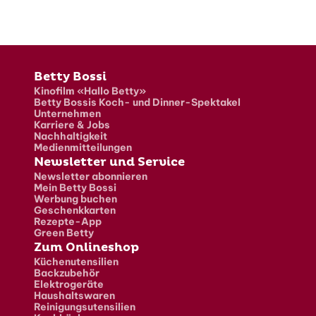
Fusszeile
Betty Bossi
Kinofilm «Hallo Betty»
Betty Bossis Koch- und Dinner-Spektakel
Unternehmen
Karriere & Jobs
Nachhaltigkeit
Medienmitteilungen
Newsletter und Service
Newsletter abonnieren
Mein Betty Bossi
Werbung buchen
Geschenkkarten
Rezepte-App
Green Betty
Zum Onlineshop
Küchenutensilien
Backzubehör
Elektrogeräte
Haushaltswaren
Reinigungsutensilien