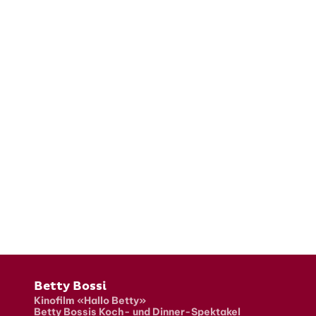
Fusszeile
Betty Bossi
Kinofilm «Hallo Betty»
Betty Bossis Koch- und Dinner-Spektakel