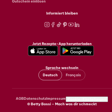
Gutschein einlösen
Informiert bleiben
Instagram
Facebook
TikTok
Pinterest
Youtube
LinkedIn
Jetzt Rezepte-App herunterladen
Sprache wechseln
Deutsch
Français
AGB
Datenschutz
Impressum
Metanavigation
Cookie-Einstellungen
© Betty Bossi – Mach was dir schmeckt