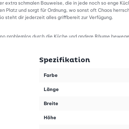
r extra schmalen Bauweise, die in jede noch so enge Küc
en Platz und sorgt für Ordnung, wo sonst oft Chaos herrsch
steht dir jederzeit alles griffbereit zur Verfügung.
Fino problemlos durch die Küche und andere Räume bewegen
dest – er folgt dir auf Schritt und Tritt. Die Rollen gleit
d mit diesem mobilen Allzweckwagen zum Kinderspiel.
Spezifikation
t, das dir lange Freude macht. Die elegante weisse Farbe p
Farbe
siver Nutzung stets ansehnlich und hygienisch. Die stabi
in Küche, Bad oder Abstellraum macht.
Länge
altex Fino Allzweckwagen ist ein wahres Multitalent. Er s
Breite
Mit diesem Wagen holst du dir eine praktische und zugleich
bination aus Design, Funktionalität und Mobilität.
Höhe