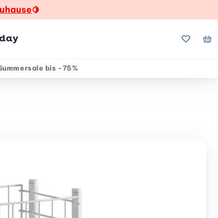
zuhause
🍋
hday
Meine Fa
Me
Summersale bis -75%