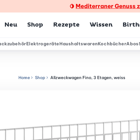
Mediterraner Genuss 
🍋
Hauptmenü
Neu
Shop
Rezepte
Wissen
Birt
ackzubehör
Elektrogeräte
Haushaltswaren
Kochbücher
Abos
ärmenü
Home
Shop
Allzweckwagen Fino, 3 Etagen, weiss