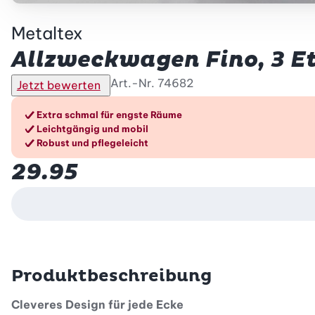
Metaltex
Allzweckwagen Fino, 3 E
Art.-Nr.
74682
Jetzt bewerten
Die Vorteile im Überblic
Extra schmal für engste Räume
Leichtgängig und mobil
Robust und pflegeleicht
29.95
Produktbeschreibung
Cleveres Design für jede Ecke