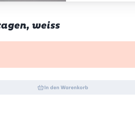
tagen, weiss
k
In den Warenkorb