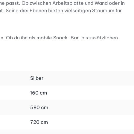
he passt. Ob zwischen Arbeitsplatte und Wand oder in
t. Seine drei Ebenen bieten vielseitigen Stauraum für
. Ob du ihn als mobile Snack-Bar, als zusätzlichen
en sanft und lautlos, sodass du den Wagen mühelos dorthin
asst sich jedem Einrichtungsstil an und lässt sich leicht
Silber
len Ebenen tragen auch schwerere Gegenstände ohne
160 cm
chafft zusätzlichen Stauraum, ordnet deine Utensilien
580 cm
 stilvolle Lösung ins Haus, die deinen Alltag spürbar
720 cm