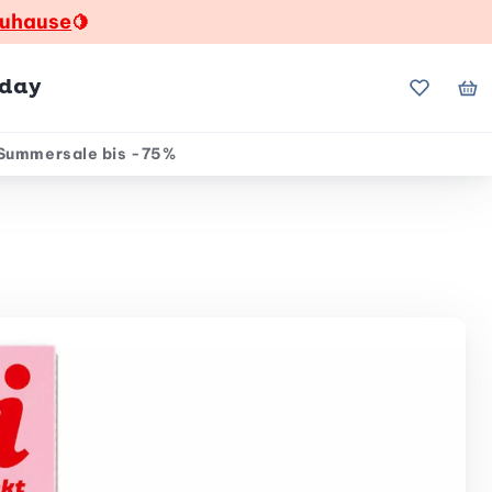
zuhause
🍋
hday
Meine Fa
Me
Summersale bis -75%