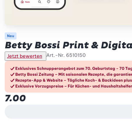
Neu
Betty Bossi Print & Digi
Art.-Nr.
6510150
Jetzt bewerten
Die Vorteile im Überblic
Exklusives Schnupperangebot zum 70. Geburtstag - 70 Tag
Betty Bossi Zeitung – Mit saisonalen Rezepte, die garantier
Rezepte-App & Website – Tägliche Koch- & Backideen plus 
Exklusive Vorzugspreise – Für Küchen- und Haushaltshelfer
7.00