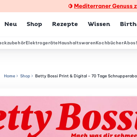
Mediterraner Genuss 
🍋
Hauptmenü
Neu
Shop
Rezepte
Wissen
Birt
ackzubehör
Elektrogeräte
Haushaltswaren
Kochbücher
Abos
ärmenü
Home
Shop
Betty Bossi Print & Digital – 70 Tage Schnupperabo