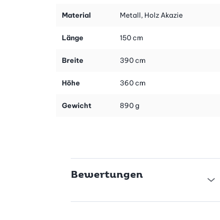
durch seine natürliche und warme Optik. Die Oberfläche ist mit
einer langlebigen Touch-Therm-Beschichtung versehen, die
Material
Metall, Holz Akazie
das Holz vor Feuchtigkeit und Abnutzung schützt. So bleibt dein
Regal auch nach langer Nutzung attraktiv und robust.
Länge
150 cm
Sicherer Stand durch durchdachtes Design
Breite
390 cm
Die rutschfesten Metallfüsse gewährleisten einen stabilen Halt
auf verschiedensten Unterlagen. So kannst du deine Flaschen
Höhe
360 cm
sorgenfrei lagern, ohne dass das Regal verrutscht oder wackelt.
Die Kombination aus Holz und Metall macht das Regal zu einem
Gewicht
890 g
modernen Blickfang in jedem Raum.
Einfacher Aufbau und vielseitige Nutzung
Das Metaltex York Flaschenregal wird inklusive
Montagematerial geliefert und ist schnell aufgebaut. Es eignet
sich ideal als praktische Aufbewahrungslösung für Wein, Wasser
oder andere Getränke – eine stilvolle Ergänzung für dein
Bewertungen
Zuhause. Gönn dir jetzt mehr Ordnung und Eleganz!