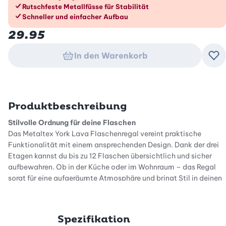
Rutschfeste Metallfüsse für Stabilität
Schneller und einfacher Aufbau
29.95
In den Warenkorb
Zu
Produktbeschreibung
Stilvolle Ordnung für deine Flaschen
Das Metaltex York Lava Flaschenregal vereint praktische
Funktionalität mit einem ansprechenden Design. Dank der drei
Etagen kannst du bis zu 12 Flaschen übersichtlich und sicher
aufbewahren. Ob in der Küche oder im Wohnraum – das Regal
sorgt für eine aufgeräumte Atmosphäre und bringt Stil in deinen
Alltag.
Hochwertige Materialien für Langlebigkeit
Spezifikation
Gefertigt aus geöltem Akazienholz, besticht das Flaschenregal