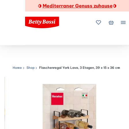
Mediterraner Genuss zuhause
🍋
🍋
Meine Favorite
Mein Wa
Me
Home
Shop
Flaschenregal York Lava, 3 Etagen, 39 x 15 x 36 cm
Navigationspfad