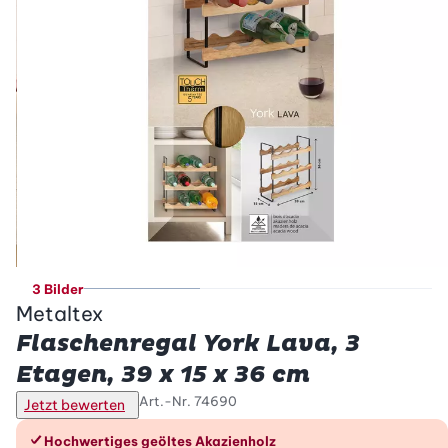
3 Bilder
Metaltex
Flaschenregal York Lava, 3
Etagen, 39 x 15 x 36 cm
Art.-Nr.
74690
Jetzt bewerten
Die Vorteile im Überblick
Hochwertiges geöltes Akazienholz