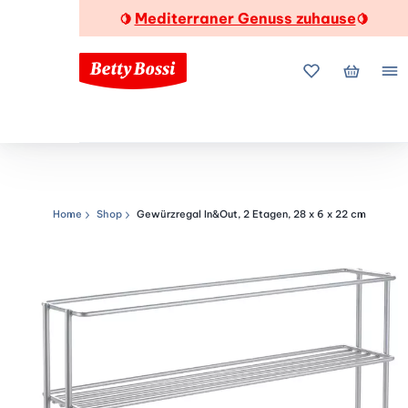
Mediterraner Genuss zuhause
🍋
🍋
Meine Favorite
Mein Wa
Me
Home
Shop
Gewürzregal In&Out, 2 Etagen, 28 x 6 x 22 cm
Navigationspfad