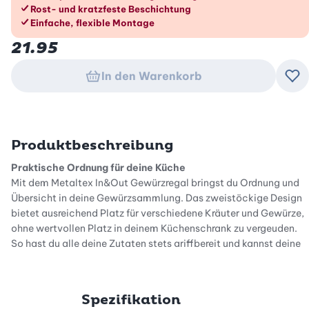
Rost- und kratzfeste Beschichtung
Einfache, flexible Montage
21.95
In den Warenkorb
Zu
Produktbeschreibung
Praktische Ordnung für deine Küche
Mit dem Metaltex In&Out Gewürzregal bringst du Ordnung und
Übersicht in deine Gewürzsammlung. Das zweistöckige Design
bietet ausreichend Platz für verschiedene Kräuter und Gewürze,
ohne wertvollen Platz in deinem Küchenschrank zu vergeuden.
So hast du alle deine Zutaten stets griffbereit und kannst deine
Kochzutaten einfacher organisieren.
Platzsparendes und kompaktes Design
Spezifikation
Das clevere Gewürzregal ist speziell darauf ausgelegt, auch in