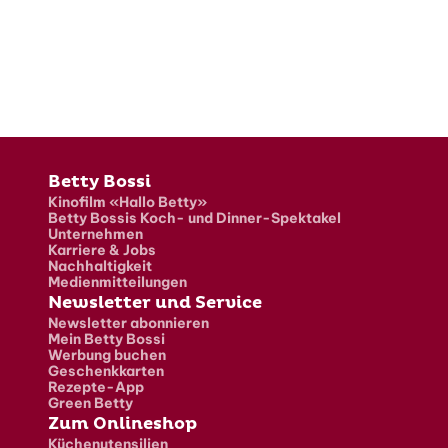
Fusszeile
Betty Bossi
Kinofilm «Hallo Betty»
Betty Bossis Koch- und Dinner-Spektakel
Unternehmen
Karriere & Jobs
Nachhaltigkeit
Medienmitteilungen
Newsletter und Service
Newsletter abonnieren
Mein Betty Bossi
Werbung buchen
Geschenkkarten
Rezepte-App
Green Betty
Zum Onlineshop
Küchenutensilien