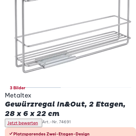
3 Bilder
Metaltex
Gewürzregal In&Out, 2 Etagen,
28 x 6 x 22 cm
Art.-Nr.
74691
Jetzt bewerten
Die Vorteile im Überblick
Platzsparendes Zwei-Etagen-Design