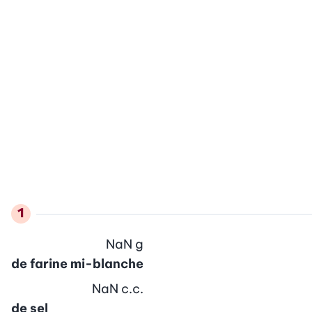
NaN
g
de farine mi-blanche
NaN
c.c.
de sel