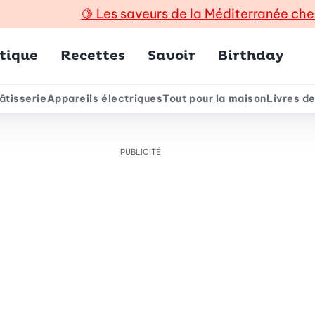
🍋
Les saveurs de la Méditerranée che
incipal
tique
Recettes
Savoir
Birthday
âtisserie
Appareils électriques
Tout pour la maison
Livres de
e
PUBLICITÉ