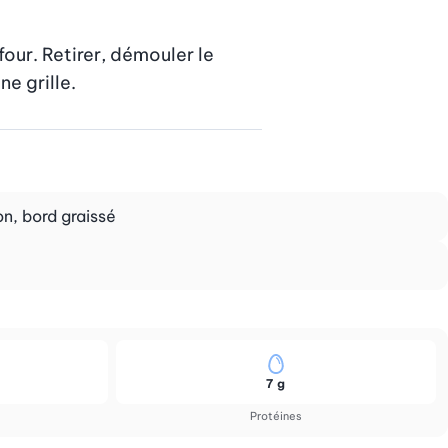
our. Retirer, démouler le 
e grille.
n, bord graissé
7 g
Protéines