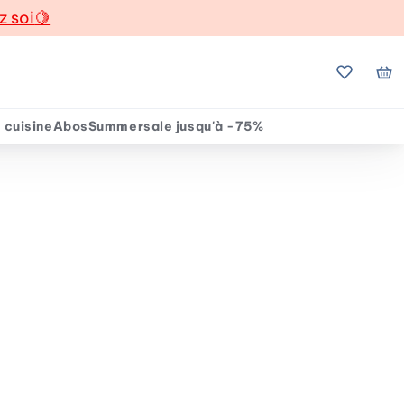
z soi
🍋
Mes favo
Mo
 cuisine
Abos
Summersale jusqu'à -75%