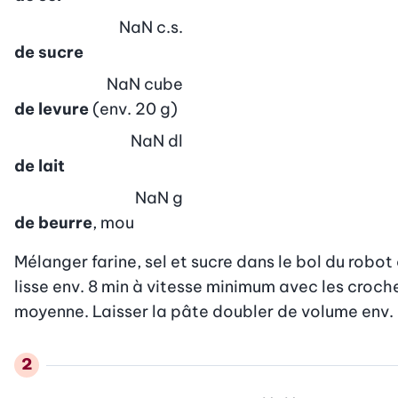
NaN
c.s.
de sucre
NaN
cube
de levure
(env. 20 g)
NaN
dl
de lait
NaN
g
de beurre
, mou
Mélanger farine, sel et sucre dans le bol du robot d
lisse env. 8 min à vitesse minimum avec les croche
moyenne. Laisser la pâte doubler de volume env.