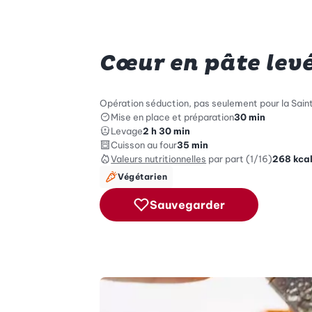
Cœur en pâte lev
Opération séduction, pas seulement pour la Saint
Mise en place et préparation
30 min
Levage
2 h 30 min
Cuisson au four
35 min
Valeurs nutritionnelles
par part (1/16)
268
kca
Végétarien
Sauvegarder