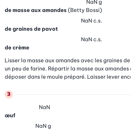
NaN
g
de masse aux amandes
(Betty Bossi)
NaN
c.s.
de graines de pavot
NaN
c.s.
de crème
Lisser la masse aux amandes avec les graines de p
un peu de farine. Répartir la masse aux amandes d
déposer dans le moule préparé. Laisser lever enco
NaN
œuf
NaN
g