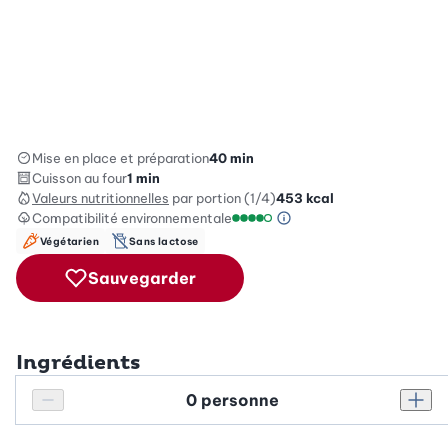
Mise en place et préparation
40 min
Cuisson au four
1 min
Valeurs nutritionnelles
par portion (1/4)
453
kcal
Compatibilité environnementale
Information sur l’éc
Échelle de compatibilité enviro
Végétarien
Sans lactose
Sauvegarder
Ingrédients
Personnes
Réduire le nombre de personnes
Augm