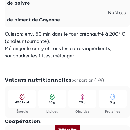
de poivre
NaN
c.c.
de piment de Cayenne
Cuisson: env. 50 min dans le four préchauffé à 200° C 
(chaleur tournante).

Mélanger le curry et tous les autres ingrédients, 
saupoudrer les frites, mélanger.
Valeurs nutritionnelles
par portion (1/4)
453 kcal
13 g
75 g
9 g
Énergie
Lipides
Glucides
Protéines
Coopération