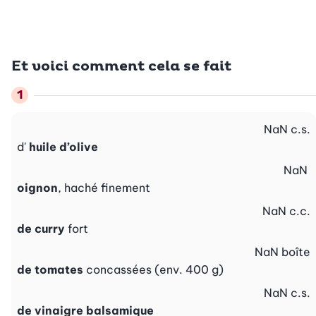
Et voici comment cela se fait
NaN
c.s.
d'
huile d’olive
NaN
oignon
, haché finement
NaN
c.c.
de curry
fort
NaN
boîte
de tomates
concassées (env. 400 g)
NaN
c.s.
de vinaigre balsamique