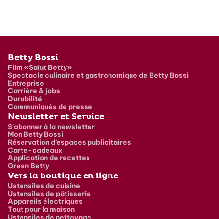
Pied de page
Betty Bossi
Film «Salut Betty»
Spectacle culinaire et gastronomique de Betty Bossi
Entreprise
Carrière & jobs
Durabilité
Communiqués de presse
Newsletter et Service
S'abonner à la newsletter
Mon Betty Bossi
Réservation d’espaces publicitaires
Carte-cadeaux
Application de recettes
Green Betty
Vers la boutique en ligne
Ustensiles de cuisine
Ustensiles de pâtisserie
Appareils électriques
Tout pour la maison
Ustensiles de nettoyage