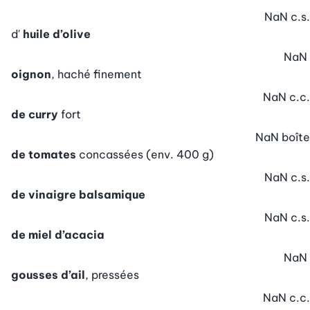
NaN
c.s.
d'
huile d’olive
NaN
oignon
, haché finement
NaN
c.c.
de curry
fort
NaN
boîte
de tomates
concassées (env. 400 g)
NaN
c.s.
de vinaigre balsamique
NaN
c.s.
de miel d’acacia
NaN
gousses d’ail
, pressées
NaN
c.c.