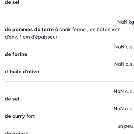
de sel
NaN
kg
de pommes de terre
à chair ferme , en bâtonnets
d’env. 1 cm d’épaisseur
NaN
c.s.
de farine
NaN
c.s.
d'
huile d’olive
NaN
c.c.
de sel
NaN
c.c.
de curry
fort
un peu
de poivre