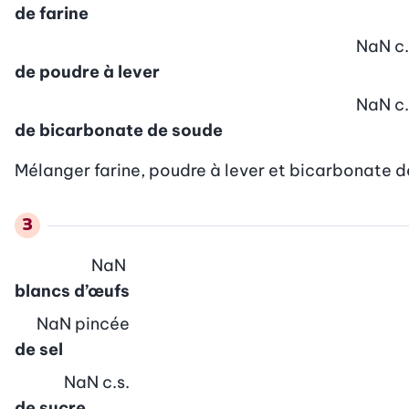
de farine
NaN
c.
de poudre à lever
NaN
c.
de bicarbonate de soude
Mélanger farine, poudre à lever et bicarbonate 
NaN
blancs d’œufs
NaN
pincée
de sel
NaN
c.s.
de sucre