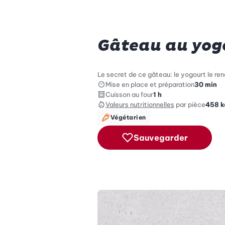
Gâteau au yog
Le secret de ce gâteau: le yogourt le ren
Mise en place et préparation
30 min
Cuisson au four
1 h
Valeurs nutritionnelles
par pièce
458
k
Végétarien
Sauvegarder