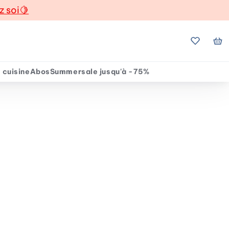
z soi
🍋
Mes favo
Mo
 cuisine
Abos
Summersale jusqu'à -75%