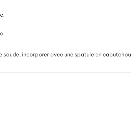
c.
c.
de soude, incorporer avec une spatule en caoutchou