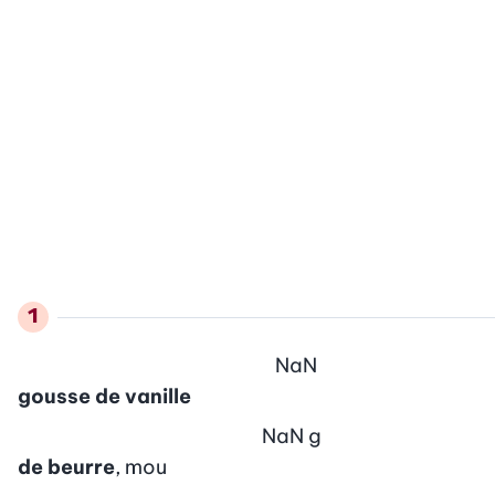
NaN
gousse de vanille
NaN
g
de beurre
, mou