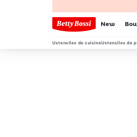
Menu pr
New
Bou
Ustensiles de cuisine
Ustensiles de p
Menu secondair