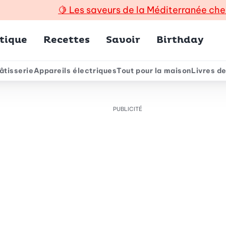
🍋
Les saveurs de la Méditerranée che
incipal
tique
Recettes
Savoir
Birthday
âtisserie
Appareils électriques
Tout pour la maison
Livres de
e
PUBLICITÉ