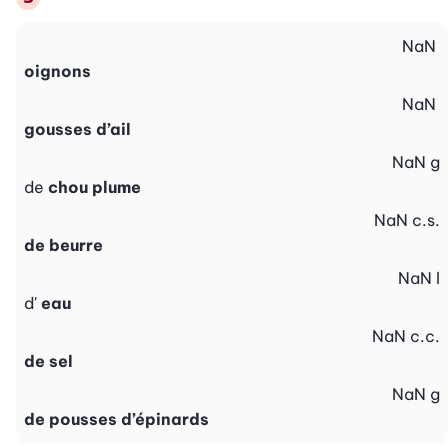
NaN
oignons
NaN
gousses d’ail
NaN
g
de
chou plume
NaN
c.s.
de beurre
NaN
l
d'
eau
NaN
c.c.
de sel
NaN
g
de pousses d’épinards