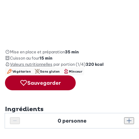
Mise en place et préparation
35 min
Cuisson au four
15 min
Valeurs nutritionnelles
par portion (1/4)
320
kcal
Végétarien
Sans gluten
Minceur
Sauvegarder
Ingrédients
Personnes
Réduire le nombre de personnes
Augm