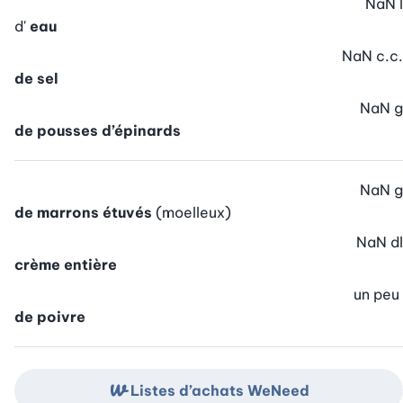
NaN
l
d'
eau
NaN
c.c.
de sel
NaN
g
de pousses d’épinards
NaN
g
de marrons étuvés
(moelleux)
NaN
dl
crème entière
un peu
de poivre
Listes d’achats WeNeed