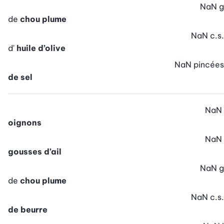
NaN
g
de
chou plume
NaN
c.s.
d'
huile d’olive
NaN
pincées
de sel
NaN
oignons
NaN
gousses d’ail
NaN
g
de
chou plume
NaN
c.s.
de beurre