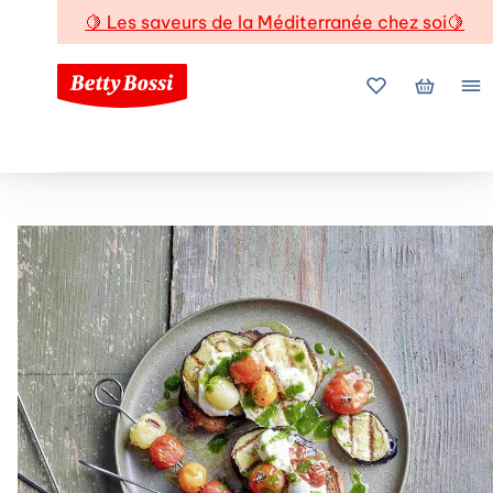
🍋
Les saveurs de la Méditerranée chez soi
🍋
Mes favoris
Mon pani
Me