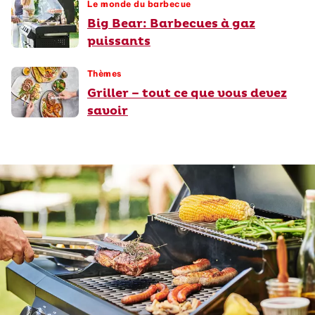
Le monde du barbecue
Big Bear: Barbecues à gaz
puissants
Thèmes
Griller – tout ce que vous devez
savoir