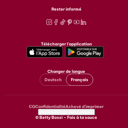
Rester informé
Instagram
Facebook
TikTok
Pinterest
Youtube
LinkedIn
Télécharger l'application
Changer de langue
Deutsch
Français
CG
Confidentialité
Achevé d'imprimer
Metanavigation
Paramétrage des cookies
© Betty Bossi – Fais à ta sauce