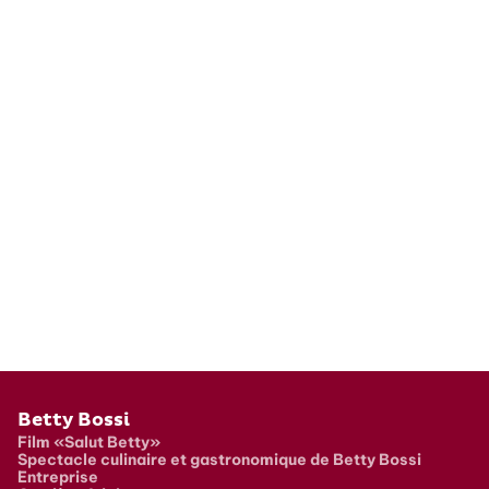
Pied de page
Betty Bossi
Film «Salut Betty»
Spectacle culinaire et gastronomique de Betty Bossi
Entreprise