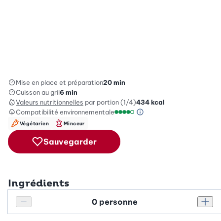
Mise en place et préparation
20 min
Cuisson au gril
6 min
Valeurs nutritionnelles
par portion (1/4)
434
kcal
Compatibilité environnementale
Information sur l’éc
Échelle de compatibilité enviro
Végétarien
Minceur
Sauvegarder
Ingrédients
Personnes
Réduire le nombre de personnes
Augm