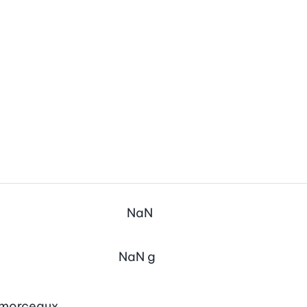
NaN
NaN
g
n morceaux.