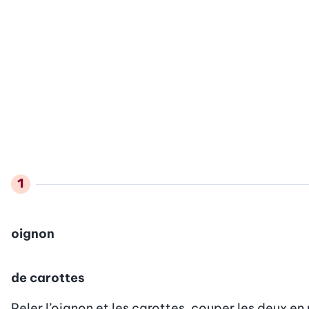
oignon
de carottes
Peler l’oignon et les carottes, couper les deux e