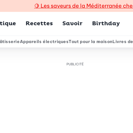
🍋
Les saveurs de la Méditerranée che
incipal
tique
Recettes
Savoir
Birthday
âtisserie
Appareils électriques
Tout pour la maison
Livres de
e
PUBLICITÉ