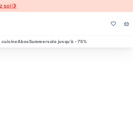
z soi
🍋
Mes favo
Mo
 cuisine
Abos
Summersale jusqu'à -75%