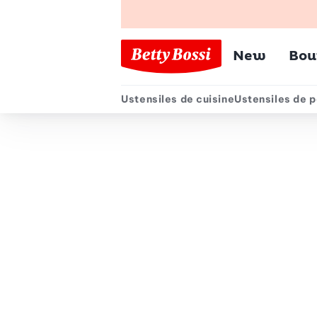
Menu pr
New
Bou
Ustensiles de cuisine
Ustensiles de p
Menu secondair