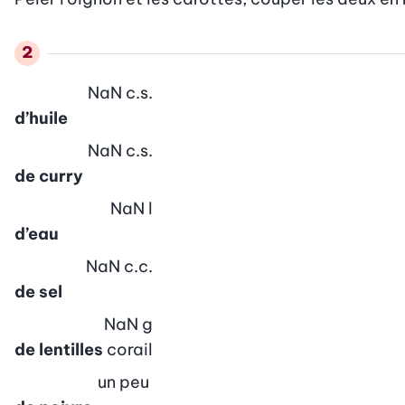
NaN
c.s.
d’huile
NaN
c.s.
de curry
NaN
l
d’eau
NaN
c.c.
de sel
NaN
g
de lentilles
corail
un peu