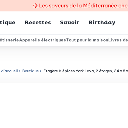
🍋
Les saveurs de la Méditerranée che
incipal
tique
Recettes
Savoir
Birthday
âtisserie
Appareils électriques
Tout pour la maison
Livres de
e
 d’accueil
Boutique
Étagère à épices York Lava, 2 étages, 34 x 8 