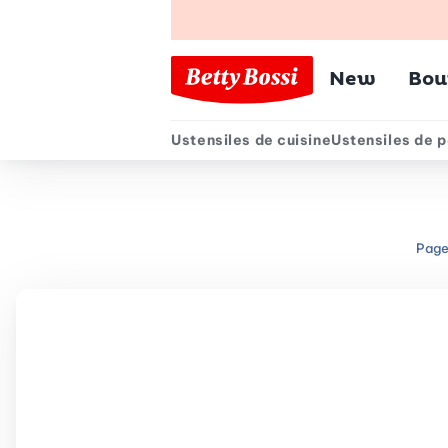
Menu pr
New
Bou
Ustensiles de cuisine
Ustensiles de p
Menu secondair
Page
Chemin de navigation