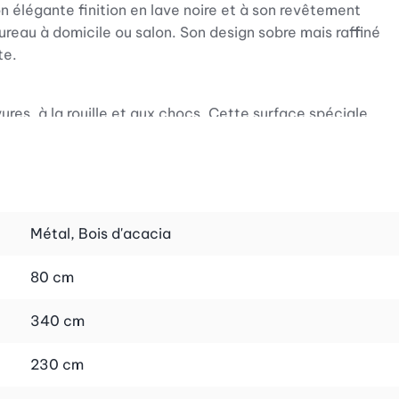
n élégante finition en lave noire et à son revêtement
reau à domicile ou salon. Son design sobre mais raffiné
te.
res, à la rouille et aux chocs. Cette surface spéciale
rtée de main. Les étagères en bois d'acacia chaleureux
compacte permet une utilisation peu encombrante, de sorte
Métal, Bois d'acacia
80 cm
le commerce de détail que dans le commerce en ligne.
insi commander l'étagère sans vous déplacer et vous réjouir
340 cm
230 cm