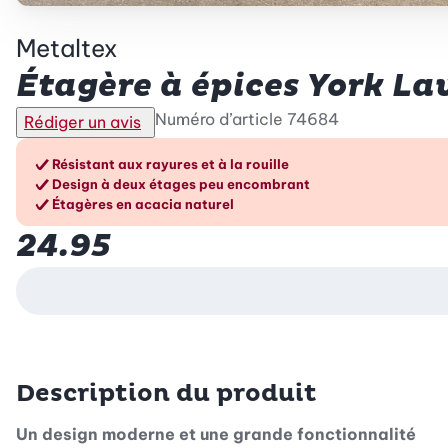
Metaltex
Étagère à épices York Lav
Numéro d’article
74684
Rédiger un avis
Les avantages en un cou
Résistant aux rayures et à la rouille
Design à deux étages peu encombrant
Étagères en acacia naturel
24.95
Description du produit
Un design moderne et une grande fonctionnalité