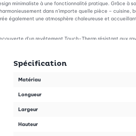
sign minimaliste à une fonctionnalité pratique. Grâce à so
harmonieusement dans n'importe quelle pièce – cuisine, bu
 crée également une atmosphère chaleureuse et accueillan
recouverte d'un revêtement Touch-Therm résistant aux rayu
ntre les agressions quotidiennes.
mal
Spécification
n idéale pour ranger vos épices de manière claire et à po
rent un charme supplémentaire au produit. La conception 
Matériau
té même dans les petits espaces.
Longueur
çu pour fonctionner de manière optimale aussi bien dans 
n attrayant, il facilite le processus d'achat. Vous pouvez a
Largeur
tique.
Hauteur