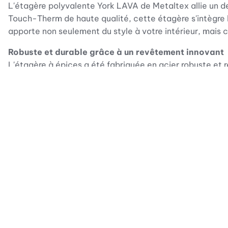
L'étagère polyvalente York LAVA de Metaltex allie un de
Touch-Therm de haute qualité, cette étagère s'intègre 
apporte non seulement du style à votre intérieur, mais
Robuste et durable grâce à un revêtement innovant
L'étagère à épices a été fabriquée en acier robuste et 
garantit une longue durée de vie et protège l'étagère co
Une utilisation polyvalente pour un rangement opti
L'étagère à épices à deux étages vous offre une solutio
créent un contraste naturel avec l'acier noir et confè
que vous bénéficiez d'une organisation et d'une visibili
Un achat facile et un emballage pratique
L'emballage de l'étagère polyvalente York Lava est con
Avec des informations claires sur le produit et un desig
rapidement d'une solution de rangement élégante et pra