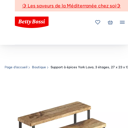
🍋
Les saveurs de la Méditerranée chez soi
🍋
Mes favoris
Mon pani
Me
Page d’accueil
Boutique
Support à épices York Lava, 3 étages, 27 x 23 x 
Chemin de navigation