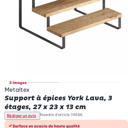
3 Images
Metaltex
Support à épices York Lava, 3
étages, 27 x 23 x 13 cm
Numéro d’article
74686
Rédiger un avis
Les avantages en un coup d’œil
Surface en acacia de haute qualité