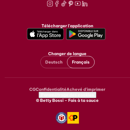
Instagram
Facebook
TikTok
Pinterest
Youtube
LinkedIn
Télécharger l'application
Changer de langue
Deutsch
Français
CG
Confidentialité
Achevé d'imprimer
Metanavigation
Paramétrage des cookies
© Betty Bossi – Fais à ta sauce