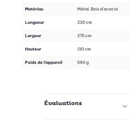
Fabriquée en bois d'acacia robuste, l'étagère Metaltex York
Lava convainc par sa longévité et sa stabilité. La surface
Matériau
Métal, Bois d'acacia
huilée protège le bois et met en valeur les veines naturelles. Les
tampons antidérapants sur les pieds assurent une bonne
Longueur
230 cm
stabilité et évitent les rayures inesthétiques sur votre sol. Vous
pouvez ainsi utiliser l'étagère sans crainte, même sur des
Largeur
270 cm
surfaces fragiles.
Hauteur
130 cm
Montage facile en quelques étapes
Grâce au matériel de montage fourni, le montage de l'étagère
Poids de l’appareil
590 g
est simple et rapide. Vous n'avez pas besoin d'outils
supplémentaires et votre nouvelle étagère polyvalente est prête
à l'emploi en un rien de temps. Les trois étages vous offrent un
espace de rangement polyvalent qui peut être utilisé de
manière flexible pour des livres, des plantes ou d'autres objets.
La qualité pour votre maison
Évaluations
L'étagère polyvalente Metaltex York Lava est synonyme
d'artisanat italien et de qualité supérieure. Avec cette étagère,
vous investissez dans un meuble qui se distingue par son bois
d'acacia robuste et son design sophistiqué. Profitez de la