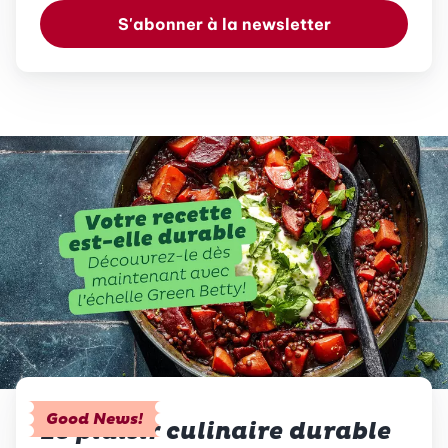
S'abonner à la newsletter
Good News!
Le plaisir culinaire durable