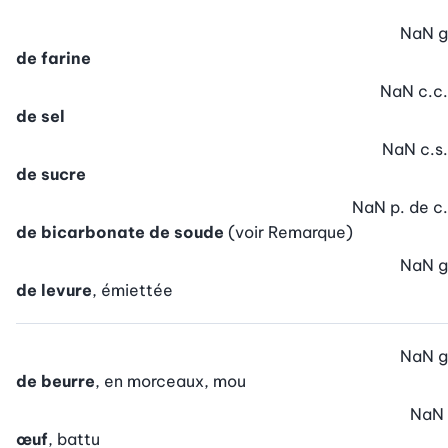
NaN
g
de farine
NaN
c.c.
de sel
NaN
c.s.
de sucre
NaN
p. de c.
de bicarbonate de soude
(voir Remarque)
NaN
g
de levure
, émiettée
NaN
g
de beurre
, en morceaux, mou
NaN
œuf
, battu