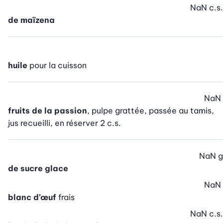
NaN
c.s.
de maïzena
huile
pour la cuisson
NaN
fruits de la passion
, pulpe grattée, passée au tamis,
jus recueilli, en réserver 2 c.s.
NaN
g
de sucre glace
NaN
blanc d’œuf
frais
NaN
c.s.