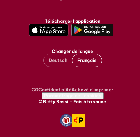
Instagram
Facebook
TikTok
Pinterest
Youtube
LinkedIn
Télécharger l'application
Changer de langue
Deutsch
Français
CG
Confidentialité
Achevé d'imprimer
Metanavigation
Paramétrage des cookies
© Betty Bossi – Fais à ta sauce