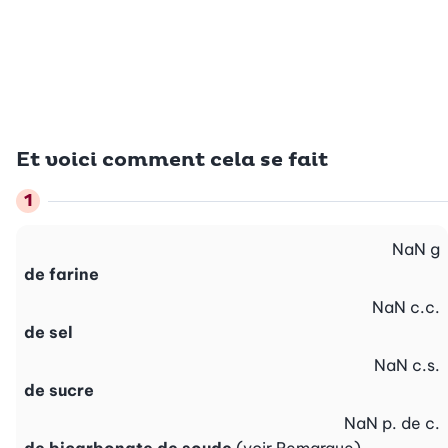
Et voici comment cela se fait
NaN
g
de farine
NaN
c.c.
de sel
NaN
c.s.
de sucre
NaN
p. de c.