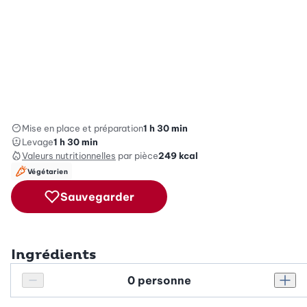
Mise en place et préparation
1 h 30 min
Levage
1 h 30 min
Valeurs nutritionnelles
par pièce
249
kcal
Végétarien
Sauvegarder
Ingrédients
Personnes
Réduire le nombre de personnes
Augm