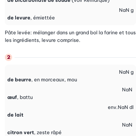
de bicarbonate de soude
(voir Remarque)
NaN
g
de levure
, émiettée
Pâte levée: mélanger dans un grand bol la farine et tous 
les ingrédients, levure comprise.
NaN
g
de beurre
, en morceaux, mou
NaN
œuf
, battu
env.
NaN
dl
de lait
NaN
citron vert
, zeste râpé