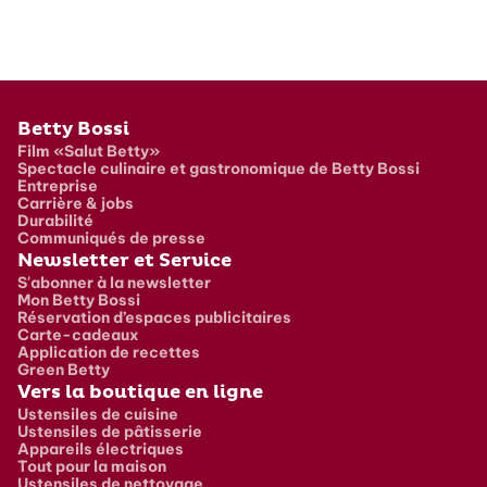
Pied de page
Betty Bossi
Film «Salut Betty»
Spectacle culinaire et gastronomique de Betty Bossi
Entreprise
Carrière & jobs
Durabilité
Communiqués de presse
Newsletter et Service
S'abonner à la newsletter
Mon Betty Bossi
Réservation d’espaces publicitaires
Carte-cadeaux
Application de recettes
Green Betty
Vers la boutique en ligne
Ustensiles de cuisine
Ustensiles de pâtisserie
Appareils électriques
Tout pour la maison
Ustensiles de nettoyage