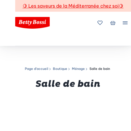
🍋
Les saveurs de la Méditerranée chez soi
🍋
Mes favoris
Mon pani
Me
Page d’accueil
Boutique
Ménage
Salle de bain
Chemin de navigation
Salle de bain