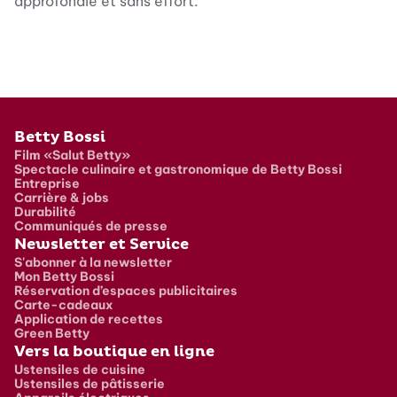
approfondie et sans effort.
Pied de page
Betty Bossi
Film «Salut Betty»
Spectacle culinaire et gastronomique de Betty Bossi
Entreprise
Carrière & jobs
Durabilité
Communiqués de presse
Newsletter et Service
S'abonner à la newsletter
Mon Betty Bossi
Réservation d’espaces publicitaires
Carte-cadeaux
Application de recettes
Green Betty
Vers la boutique en ligne
Ustensiles de cuisine
Ustensiles de pâtisserie