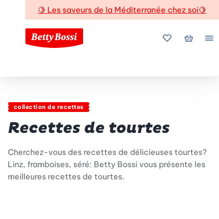
🍋
Les saveurs de la Méditerranée chez soi
🍋
Mes favoris
Mon pani
Me
collection de recettes
Recettes de tourtes
Cherchez-vous des recettes de délicieuses tourtes?
Linz, framboises, séré: Betty Bossi vous présente les
meilleures recettes de tourtes.