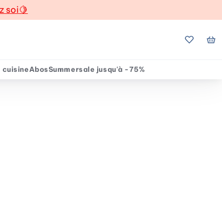
z soi
🍋
Mes favo
Mo
 cuisine
Abos
Summersale jusqu'à -75%