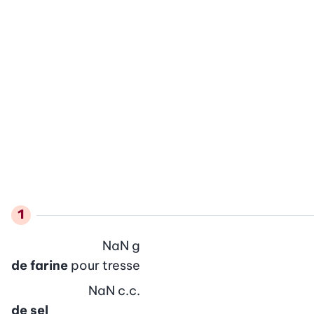
NaN
g
de farine
pour tresse
NaN
c.c.
de sel