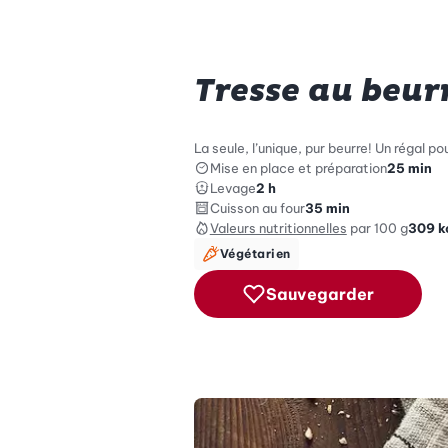
Tresse au beurr
La seule, l’unique, pur beurre! Un régal p
Mise en place et préparation
25 min
Levage
2 h
Cuisson au four
35 min
Valeurs nutritionnelles
par 100 g
309
k
Végétarien
Sauvegarder