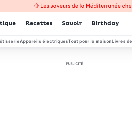
🍋
Les saveurs de la Méditerranée che
incipal
tique
Recettes
Savoir
Birthday
âtisserie
Appareils électriques
Tout pour la maison
Livres de
e
PUBLICITÉ