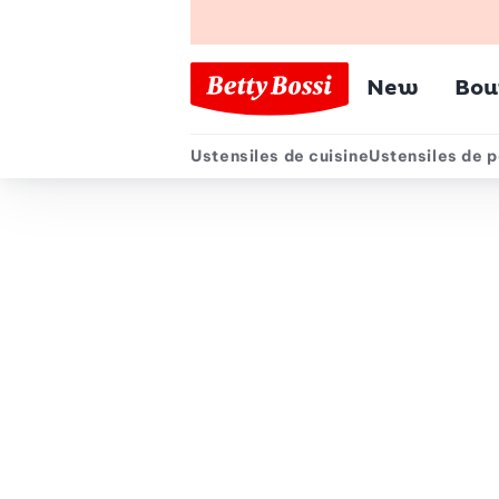
Menu pr
New
Bou
Ustensiles de cuisine
Ustensiles de p
Menu secondair