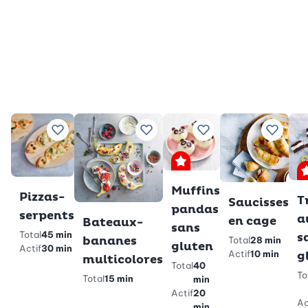
Ajouter à vos recettes préférées
Ajouter à vos recettes préférées
Ajouter à vos recette
Ajouter
Premium
Muffins
Pizzas-
T
Saucisses
pandas
serpents
a
en cage
Bateaux-
sans
Total
45 min
s
bananes
Total
28 min
gluten
Actif
30 min
Actif
10 min
g
multicolores
Total
40
To
Total
15 min
min
Actif
20
Ac
min