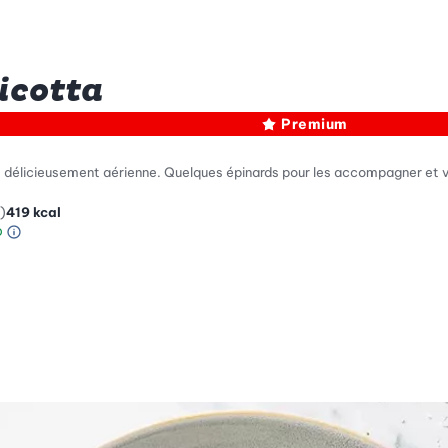
ricotta
Premium
e délicieusement aérienne. Quelques épinards pour les accompagner et voi
)
419
kcal
Information sur l’échelle Green Betty
le de compatibilité environnementale: 4 sur 5