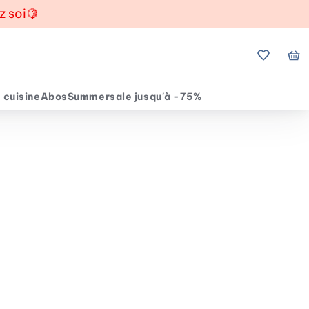
z soi
🍋
Mes favo
Mo
 cuisine
Abos
Summersale jusqu'à -75%