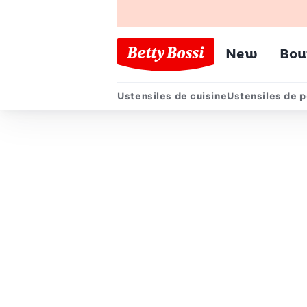
Menu pr
New
Bou
Ustensiles de cuisine
Ustensiles de p
Menu secondair