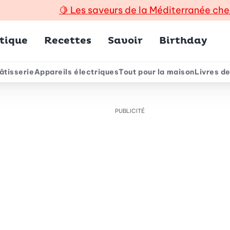
🍋
Les saveurs de la Méditerranée che
incipal
tique
Recettes
Savoir
Birthday
âtisserie
Appareils électriques
Tout pour la maison
Livres de
e
PUBLICITÉ