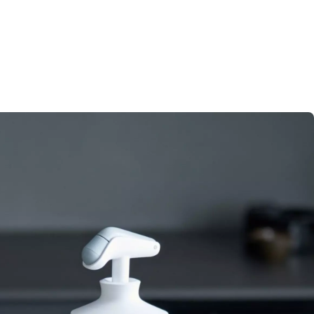
min
Végétarien