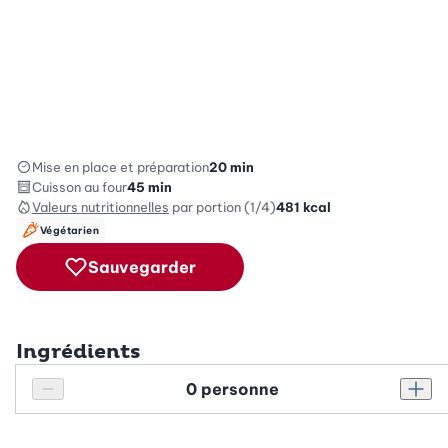
Mise en place et préparation
20 min
Cuisson au four
45 min
Valeurs nutritionnelles
par portion (1/4)
481
kcal
Végétarien
Sauvegarder
Ingrédients
Personnes
Réduire le nombre de personnes
Augm