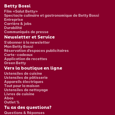
Pied de page
Betty Bossi
Film «Salut Betty»
Spectacle culinaire et gastronomique de Betty Bossi
Entreprise
Carrière & jobs
Durabilité
Communiqués de presse
Newsletter et Service
S'abonner à la newsletter
Mon Betty Bossi
Réservation d’espaces publicitaires
Carte-cadeaux
Application de recettes
Green Betty
Vers la boutique en ligne
Ustensiles de cuisine
Ustensiles de pâtisserie
Appareils électriques
Tout pour la maison
Ustensiles de nettoyage
Livres de cuisine
Abos
Outlet %
Tu as des questions?
Questions & Réponses