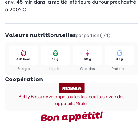
env. 45 min dans la moitié inférieure du four préchauffé 
à 200° C.
Valeurs nutritionnelles
par portion (1/4)
481 kcal
18 g
42 g
37 g
Énergie
Lipides
Glucides
Protéines
Coopération
Betty Bossi développe toutes les recettes avec des
appareils Miele.
Bon appétit!