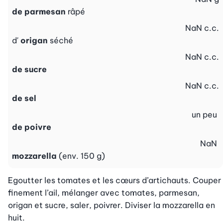
de parmesan
râpé
NaN
c.c.
d'
origan
séché
NaN
c.c.
de sucre
NaN
c.c.
de sel
un peu
de poivre
NaN
mozzarella
(env. 150 g)
Egoutter les tomates et les cœurs d’artichauts. Couper 
finement l’ail, mélanger avec tomates, parmesan, 
origan et sucre, saler, poivrer. Diviser la mozzarella en 
huit.