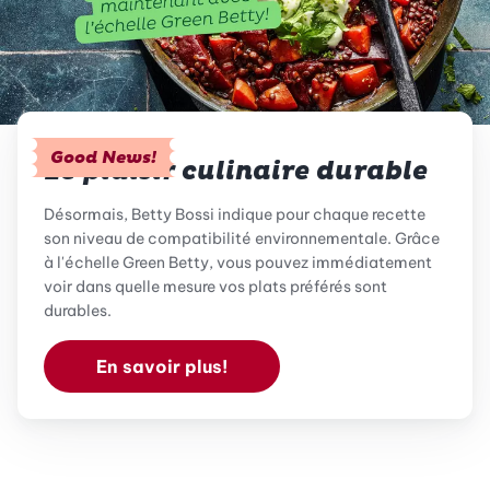
Good News!
Le plaisir culinaire durable
Désormais, Betty Bossi indique pour chaque recette
son niveau de compatibilité environnementale. Grâce
à l'échelle Green Betty, vous pouvez immédiatement
voir dans quelle mesure vos plats préférés sont
durables.
En savoir plus!