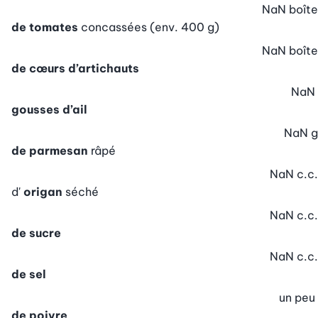
NaN
boîte
de tomates
concassées (env. 400 g)
NaN
boîte
de cœurs d’artichauts
NaN
gousses d’ail
NaN
g
de parmesan
râpé
NaN
c.c.
d'
origan
séché
NaN
c.c.
de sucre
NaN
c.c.
de sel
un peu
de poivre