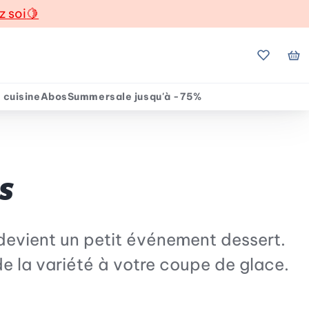
z soi
🍋
Mes favo
Mo
 cuisine
Abos
Summersale jusqu'à -75%
s
 devient un petit événement dessert.
de la variété à votre coupe de glace.