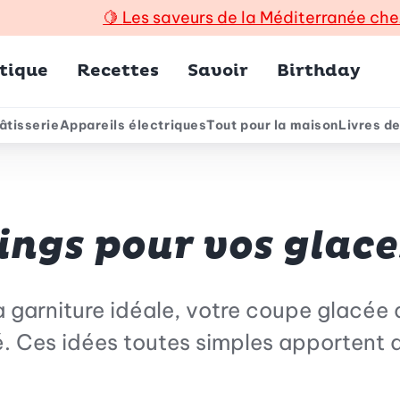
🍋
Les saveurs de la Méditerranée che
incipal
tique
Recettes
Savoir
Birthday
âtisserie
Appareils électriques
Tout pour la maison
Livres de
e
ings pour vos glace
a garniture idéale, votre coupe glacée
té. Ces idées toutes simples apportent 