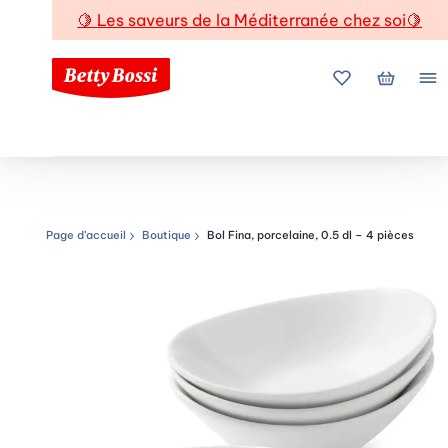
🍋
Les saveurs de la Méditerranée chez soi
🍋
Mes favoris
Mon pani
Me
Page d’accueil
Boutique
Bol Fina, porcelaine, 0.5 dl – 4 pièces
Chemin de navigation