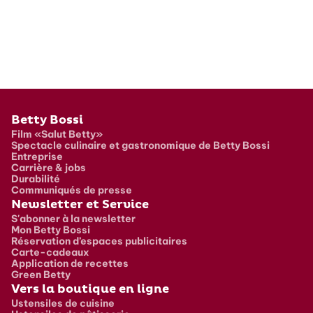
Pied de page
Betty Bossi
Film «Salut Betty»
Spectacle culinaire et gastronomique de Betty Bossi
Entreprise
Carrière & jobs
Durabilité
Communiqués de presse
Newsletter et Service
S'abonner à la newsletter
Mon Betty Bossi
Réservation d’espaces publicitaires
Carte-cadeaux
Application de recettes
Green Betty
Vers la boutique en ligne
Ustensiles de cuisine