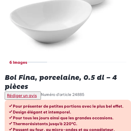
6 Images
Betty Bossi
Bol Fina, porcelaine, 0.5 dl – 4
pièces
Numéro d’article
24885
Rédiger un avis
Les avantages en un coup d’œil
Pour présenter de petites portions avec le plus bel effet.
Design élégant et intemporel.
Pour tous les jours ainsi que les grandes occasions.
Thermorésistants jusqu’à 220°C.
Passent au four, au micro-ondes et au congélateur.