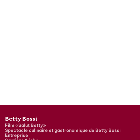
Pied de page
Betty Bossi
Film «Salut Betty»
Spectacle culinaire et gastronomique de Betty Bossi
Entreprise