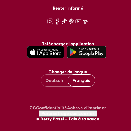
Rester informé
Instagram
Facebook
TikTok
Pinterest
Youtube
LinkedIn
Télécharger l'application
Changer de langue
Deutsch
Français
CG
Confidentialité
Achevé d'imprimer
Metanavigation
Paramétrage des cookies
© Betty Bossi – Fais à ta sauce