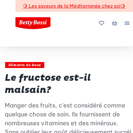
🍋
Les saveurs de la Méditerranée chez soi
🍋
Mes favoris
Mon pani
Me
Aliments de base
Le fructose est-il
malsain?
Manger des fruits, c'est considéré comme
quelque chose de sain. Ils fournissent de
nombreuses vitamines et des minéraux.
Sans oublier leur goût délicieusement sucré!