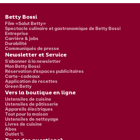
Pied de page
Betty Bossi
Film «Salut Betty»
Spectacle culinaire et gastronomique de Betty Bossi
Entreprise
Carrière & jobs
Durabilité
Communiqués de presse
Newsletter et Service
S'abonner à la newsletter
Mon Betty Bossi
Réservation d’espaces publicitaires
Carte-cadeaux
Application de recettes
Green Betty
Vers la boutique en ligne
Ustensiles de cuisine
Ustensiles de pâtisserie
Appareils électriques
Tout pour la maison
Ustensiles de nettoyage
Livres de cuisine
Abos
Outlet %