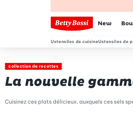
Menu pr
New
Bou
Ustensiles de cuisine
Ustensiles de p
Menu secondair
collection de recettes
La nouvelle gamm
Cuisinez ces plats délicieux, auxquels ces sels 