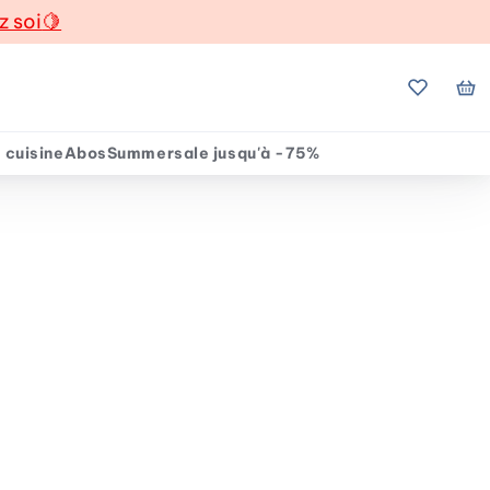
z soi
🍋
Mes favo
Mo
 cuisine
Abos
Summersale jusqu'à -75%