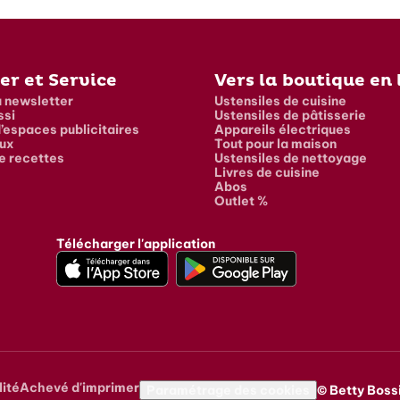
er et Service
Vers la boutique en 
a newsletter
Ustensiles de cuisine
ssi
Ustensiles de pâtisserie
’espaces publicitaires
Appareils électriques
ux
Tout pour la maison
e recettes
Ustensiles de nettoyage
Livres de cuisine
Abos
Outlet %
Télécharger l'application
lité
Achevé d'imprimer
vigation
Paramétrage des cookies
© Betty Bossi