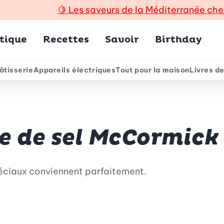
🍋
Les saveurs de la Méditerranée che
incipal
tique
Recettes
Savoir
Birthday
âtisserie
Appareils électriques
Tout pour la maison
Livres de
e
e de sel McCormick
spéciaux conviennent parfaitement.