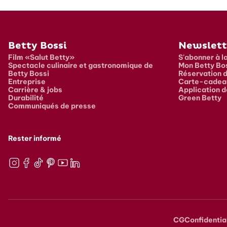
Pied de page
Betty Bossi
Newslett
Film «Salut Betty»
S'abonner à l
Spectacle culinaire et gastronomique de
Mon Betty Bo
Betty Bossi
Réservation d
Entreprise
Carte-cadea
Carrière & jobs
Application d
Durabilité
Green Betty
Communiqués de presse
Rester informé
Instagram
Facebook
TikTok
Pinterest
Youtube
LinkedIn
CG
Confidentia
Metana