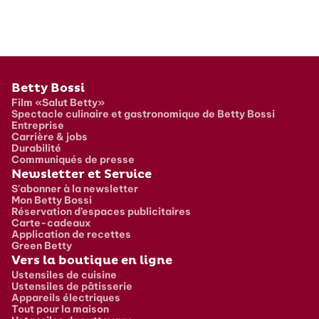
Pied de page
Betty Bossi
Film «Salut Betty»
Spectacle culinaire et gastronomique de Betty Bossi
Entreprise
Carrière & jobs
Durabilité
Communiqués de presse
Newsletter et Service
S'abonner à la newsletter
Mon Betty Bossi
Réservation d’espaces publicitaires
Carte-cadeaux
Application de recettes
Green Betty
Vers la boutique en ligne
Ustensiles de cuisine
Ustensiles de pâtisserie
Appareils électriques
Tout pour la maison