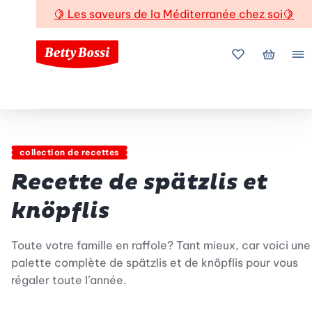
🍋
Les saveurs de la Méditerranée chez soi
🍋
Mes favoris
Mon pani
Me
collection de recettes
Recette de spätzlis et
knöpflis
Toute votre famille en raffole? Tant mieux, car voici une
palette complète de spätzlis et de knöpflis pour vous
régaler toute l’année.