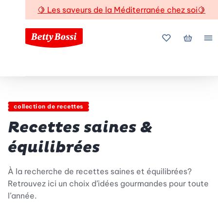
🍋
Les saveurs de la Méditerranée chez soi
🍋
Mes favoris
Mon pani
Me
collection de recettes
Recettes saines &
équilibrées
À la recherche de recettes saines et équilibrées?
Retrouvez ici un choix d’idées gourmandes pour toute
l’année.