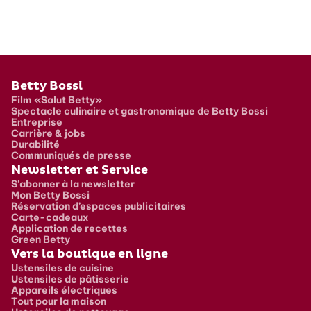
Pied de page
Betty Bossi
Film «Salut Betty»
Spectacle culinaire et gastronomique de Betty Bossi
Entreprise
Carrière & jobs
Durabilité
Communiqués de presse
Newsletter et Service
S'abonner à la newsletter
Mon Betty Bossi
Réservation d’espaces publicitaires
Carte-cadeaux
Application de recettes
Green Betty
Vers la boutique en ligne
Ustensiles de cuisine
Ustensiles de pâtisserie
Appareils électriques
Tout pour la maison