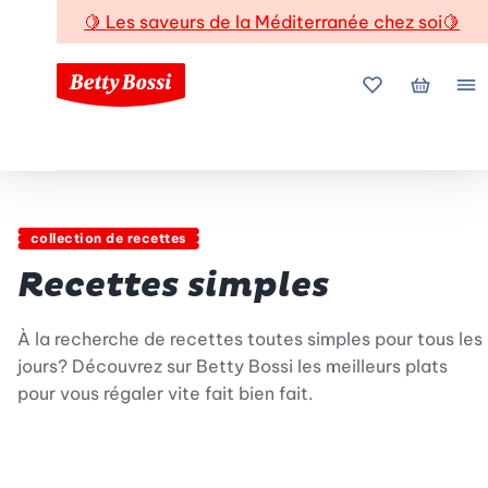
🍋
Les saveurs de la Méditerranée chez soi
🍋
Mes favoris
Mon pani
Me
collection de recettes
Recettes simples
À la recherche de recettes toutes simples pour tous les
jours? Découvrez sur Betty Bossi les meilleurs plats
pour vous régaler vite fait bien fait.