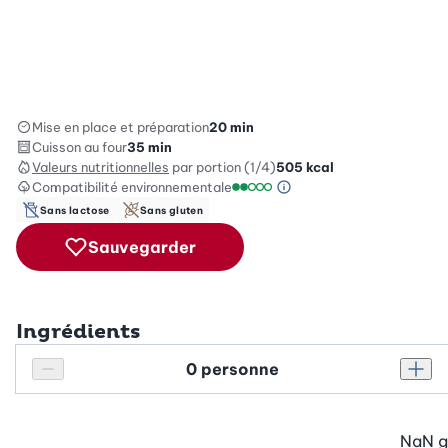
Mise en place et préparation
20 min
Cuisson au four
35 min
Valeurs nutritionnelles
par portion (1/4)
505
kcal
Compatibilité environnementale
Information sur l’éc
Échelle de compatibilité enviro
Sans lactose
Sans gluten
Sauvegarder
Ingrédients
Personnes
Réduire le nombre de personnes
Augm
NaN
g