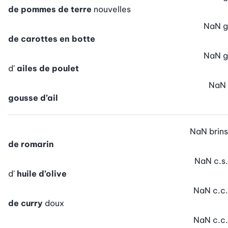
de pommes de terre
nouvelles
NaN
g
de carottes en botte
NaN
g
d'
ailes de poulet
NaN
gousse d’ail
NaN
brins
de romarin
NaN
c.s.
d'
huile d’olive
NaN
c.c.
de curry
doux
NaN
c.c.