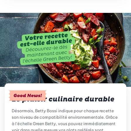
Good News!
Le plaisir culinaire durable
Désormais, Betty Bossi indique pour chaque recette
son niveau de compatibilité environnementale. Grâce
à l'échelle Green Betty, vous pouvez immédiatement
voir dans quelle mesure vos plats préférés sont