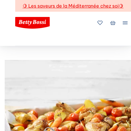
🍋
Les saveurs de la Méditerranée chez soi
🍋
Mes favoris
Mon pani
Me