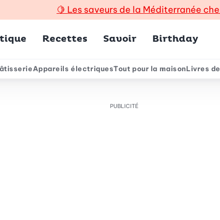
🍋
Les saveurs de la Méditerranée che
incipal
tique
Recettes
Savoir
Birthday
âtisserie
Appareils électriques
Tout pour la maison
Livres de
e
PUBLICITÉ