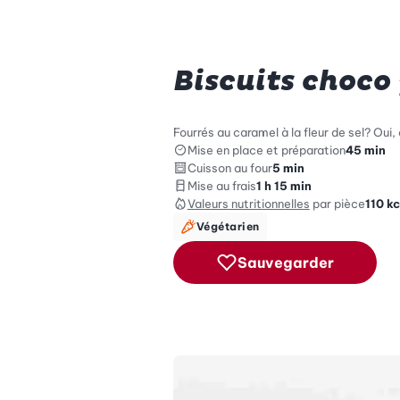
Biscuits choco
Fourrés au caramel à la fleur de sel? Oui,
Mise en place et préparation
45 min
Cuisson au four
5 min
Mise au frais
1 h 15 min
Valeurs nutritionnelles
par pièce
110
kc
Végétarien
Sauvegarder