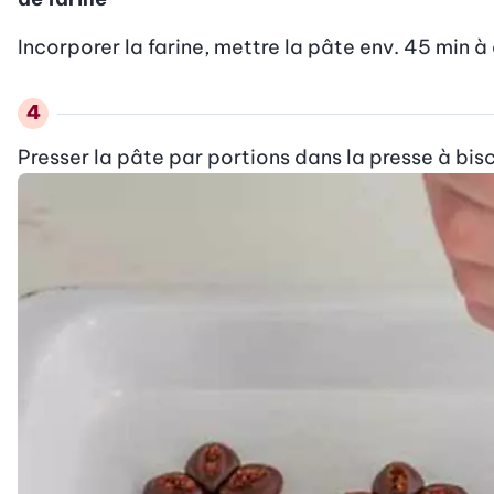
Incorporer la farine, mettre la pâte env. 45 min à 
Presser la pâte par portions dans la presse à biscu