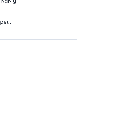
NaN
g
 peu.