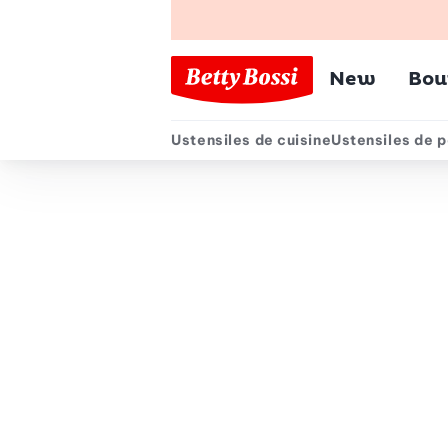
Menu pr
New
Bou
Ustensiles de cuisine
Ustensiles de p
Menu secondair