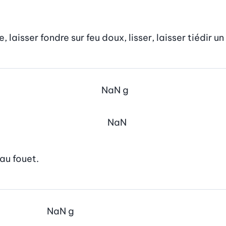
laisser fondre sur feu doux, lisser, laisser tiédir un
NaN
g
NaN
au fouet.
NaN
g