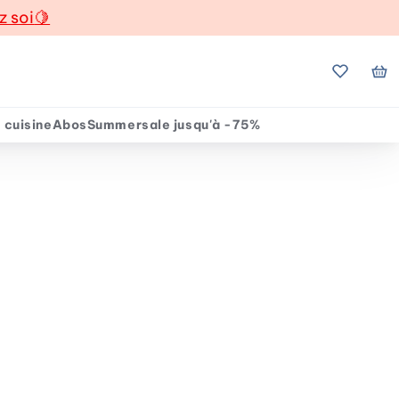
z soi
🍋
Mes favo
Mo
 cuisine
Abos
Summersale jusqu'à -75%