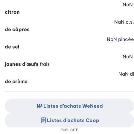
NaN
citron
NaN
c.s.
de câpres
NaN
pincée
de sel
NaN
jaunes d’œufs
frais
NaN
dl
de crème
Listes d’achats WeNeed
Listes d’achats Coop
PUBLICITÉ