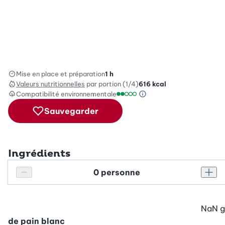
Mise en place et préparation
1 h
Valeurs nutritionnelles
par portion (1/4)
616
kcal
Compatibilité environnementale
Information sur l’éc
Échelle de compatibilité enviro
Sauvegarder
Ingrédients
Personnes
Réduire le nombre de personnes
Augm
NaN
g
de pain blanc