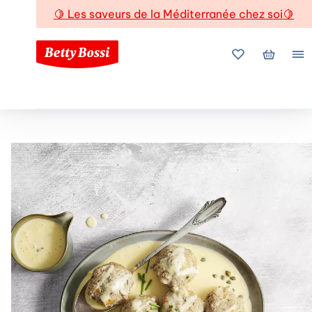
🍋
Les saveurs de la Méditerranée chez soi
🍋
Mes favoris
Mon pani
Me