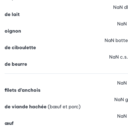
NaN
dl
de lait
NaN
oignon
NaN
botte
de ciboulette
NaN
c.s.
de beurre
NaN
filets d’anchois
NaN
g
de viande hachée
(bœuf et porc)
NaN
œuf