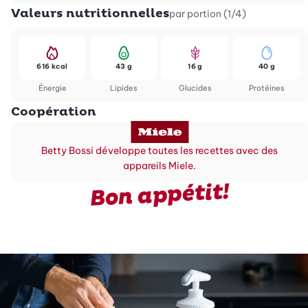
Valeurs nutritionnelles
par portion (1/4)
616 kcal
43 g
16 g
40 g
Énergie
Lipides
Glucides
Protéines
Coopération
Betty Bossi développe toutes les recettes avec des
appareils Miele.
Bon appétit!