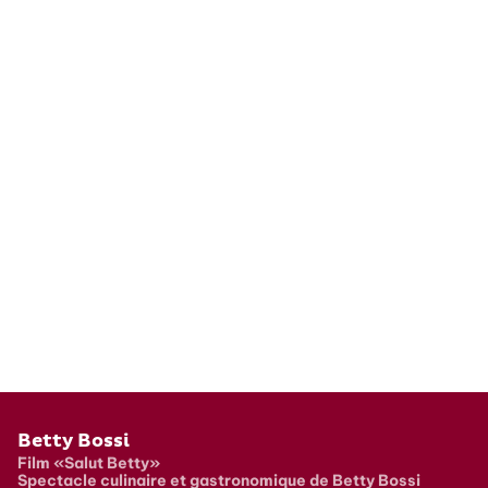
Pied de page
Betty Bossi
Film «Salut Betty»
Spectacle culinaire et gastronomique de Betty Bossi