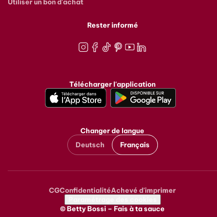
Utiliser un bon d'achat
Rester informé
Instagram
Facebook
TikTok
Pinterest
Youtube
LinkedIn
Télécharger l'application
Changer de langue
Deutsch
Français
CG
Confidentialité
Achevé d'imprimer
Metanavigation
Paramétrage des cookies
© Betty Bossi – Fais à ta sauce