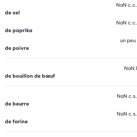
NaN
c.c.
de sel
NaN
c.c.
de paprika
un peu
de poivre
NaN
l
de bouillon de bœuf
NaN
c.s.
de beurre
NaN
c.s.
de farine