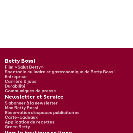
Pied de page
Betty Bossi
Film «Salut Betty»
Spectacle culinaire et gastronomique de Betty Bossi
Entreprise
Carrière & jobs
Durabilité
Communiqués de presse
Newsletter et Service
S'abonner à la newsletter
Mon Betty Bossi
Réservation d’espaces publicitaires
Carte-cadeaux
Application de recettes
Green Betty
Vers la boutique en ligne