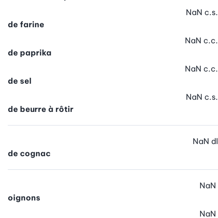
NaN
c.s.
de farine
NaN
c.c.
de paprika
NaN
c.c.
de sel
NaN
c.s.
de beurre à rôtir
NaN
dl
de cognac
NaN
oignons
NaN