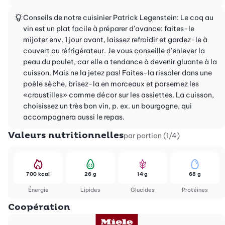
Conseils de notre cuisinier Patrick Legenstein: Le coq au
vin est un plat facile à préparer d’avance: faites-le
mijoter env. 1 jour avant, laissez refroidir et gardez-le à
couvert au réfrigérateur. Je vous conseille d’enlever la
peau du poulet, car elle a tendance à devenir gluante à la
cuisson. Mais ne la jetez pas! Faites-la rissoler dans une
poêle sèche, brisez-la en morceaux et parsemez les
«croustilles» comme décor sur les assiettes. La cuisson,
choisissez un très bon vin, p. ex. un bourgogne, qui
accompagnera aussi le repas.
Valeurs nutritionnelles
par portion (1/4)
700 kcal
26 g
14 g
68 g
Énergie
Lipides
Glucides
Protéines
Coopération