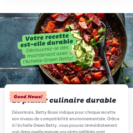
Good News!
Le plaisir culinaire durable
Désormais, Betty Bossi indique pour chaque recette
son niveau de compatibilité environnementale. Grâce
à l'échelle Green Betty, vous pouvez immédiatement
voir dans quelle mesure vos plats préférés sont