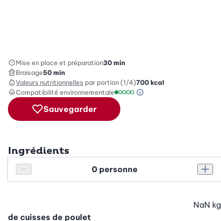
Mise en place et préparation
30 min
Braisage
50 min
Valeurs nutritionnelles
par portion (1/4)
700
kcal
Compatibilité environnementale
Information sur l’éc
Échelle de compatibilité environ
Sauvegarder
Ingrédients
Personnes
Réduire le nombre de personnes
Augm
NaN
kg
de cuisses de poulet