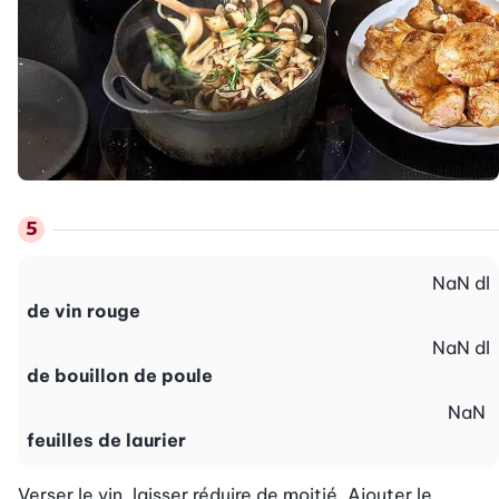
NaN
dl
de vin rouge
NaN
dl
de bouillon de poule
NaN
feuilles de laurier
Verser le vin, laisser réduire de moitié. Ajouter le 