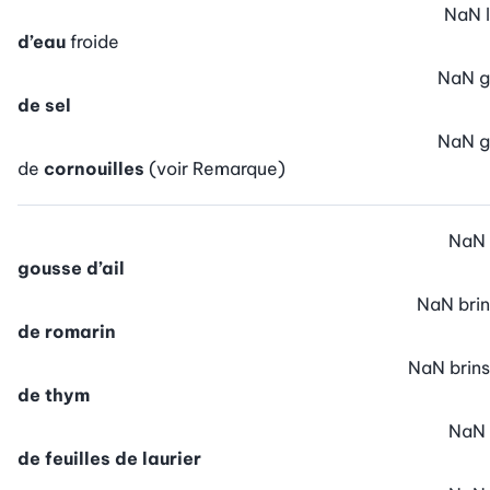
NaN
l
d’eau
froide
NaN
g
de sel
NaN
g
de
cornouilles
(voir Remarque)
NaN
gousse d’ail
NaN
brin
de romarin
NaN
brins
de thym
NaN
de feuilles de laurier