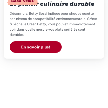
Good News!
Le plaisir culinaire durable
Désormais, Betty Bossi indique pour chaque recette
son niveau de compatibilité environnementale. Grâce
à l'échelle Green Betty, vous pouvez immédiatement
voir dans quelle mesure vos plats préférés sont
durables.
En savoir plus!