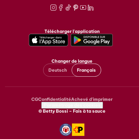
Instagram
Facebook
TikTok
Pinterest
Youtube
LinkedIn
Télécharger l'application
Changer de langue
Deutsch
Français
CG
Confidentialité
Achevé d'imprimer
Metanavigation
Paramétrage des cookies
© Betty Bossi – Fais à ta sauce