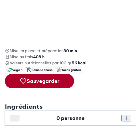
Mise en place et préparation
30 min
Mise au frais
408 h
Valeurs nutritionnelles
par 100 g
156
kcal
Végan
Sans lactose
Sans gluten
Sauvegarder
Ingrédients
Personnes
Réduire le nombre de personnes
Augm