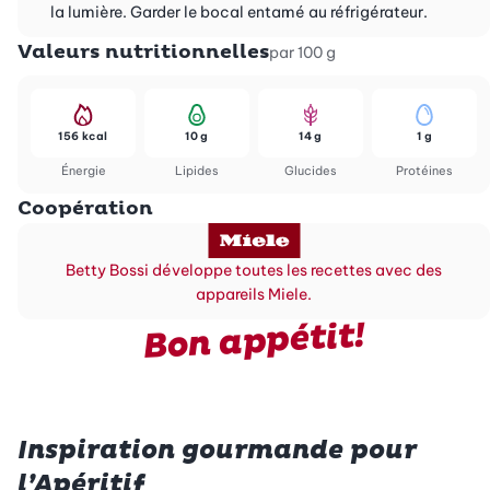
la lumière. Garder le bocal entamé au réfrigérateur.
Valeurs nutritionnelles
par 100 g
156 kcal
10 g
14 g
1 g
Énergie
Lipides
Glucides
Protéines
Coopération
Betty Bossi développe toutes les recettes avec des
appareils Miele.
Bon appétit!
Inspiration gourmande pour
l’Apéritif