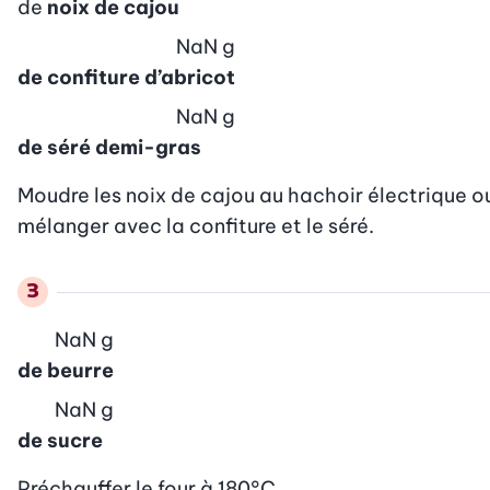
de
noix de cajou
NaN
g
de confiture d’abricot
NaN
g
de séré demi-gras
Moudre les noix de cajou au hachoir électrique ou 
mélanger avec la confiture et le séré.
NaN
g
de beurre
NaN
g
de sucre
Préchauffer le four à 180°C.
