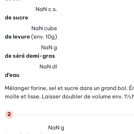
NaN
c.s.
de sucre
NaN
cube
de levure
(env. 10g)
NaN
g
de séré demi-gras
NaN
dl
d’eau
Mélanger farine, sel et sucre dans un grand bol. Ém
molle et lisse. Laisser doubler de volume env. 1
NaN
g