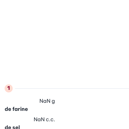
NaN
g
de farine
NaN
c.c.
de sel