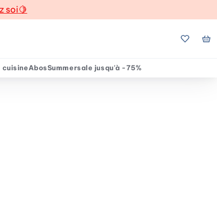
z soi
🍋
Mes favo
Mo
 cuisine
Abos
Summersale jusqu'à -75%