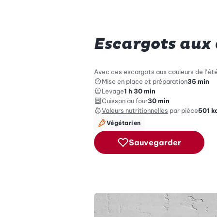
Escargots aux 
Avec ces escargots aux couleurs de l’été
Mise en place et préparation
35 min
Levage
1 h 30 min
Cuisson au four
30 min
Valeurs nutritionnelles
par pièce
501
k
Végétarien
Sauvegarder