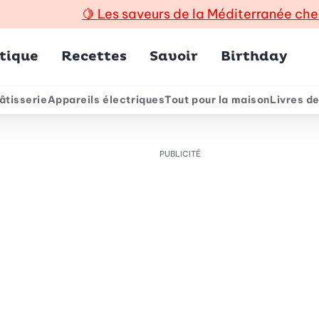
🍋
Les saveurs de la Méditerranée che
incipal
tique
Recettes
Savoir
Birthday
âtisserie
Appareils électriques
Tout pour la maison
Livres de
e
PUBLICITÉ