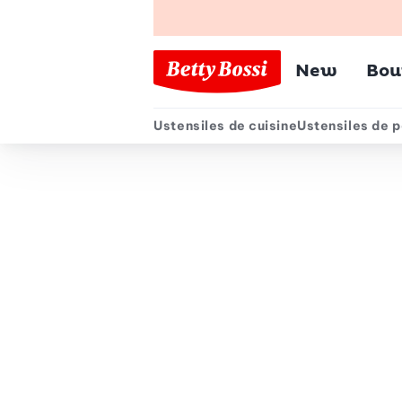
Menu pr
New
Bou
Ustensiles de cuisine
Ustensiles de p
Menu secondair