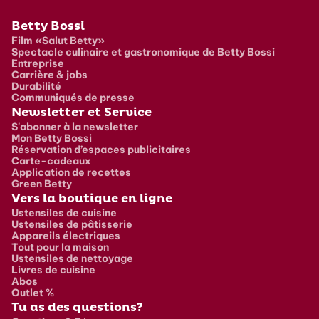
Pied de page
Betty Bossi
Film «Salut Betty»
Spectacle culinaire et gastronomique de Betty Bossi
Entreprise
Carrière & jobs
Durabilité
Communiqués de presse
Newsletter et Service
S'abonner à la newsletter
Mon Betty Bossi
Réservation d’espaces publicitaires
Carte-cadeaux
Application de recettes
Green Betty
Vers la boutique en ligne
Ustensiles de cuisine
Ustensiles de pâtisserie
Appareils électriques
Tout pour la maison
Ustensiles de nettoyage
Livres de cuisine
Abos
Outlet %
Tu as des questions?