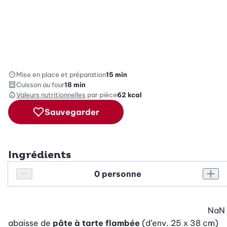
Mise en place et préparation
15 min
Cuisson au four
18 min
Valeurs nutritionnelles
par pièce
62
kcal
Sauvegarder
Ingrédients
Personnes
Réduire le nombre de personnes
Augm
NaN
abaisse de
pâte à tarte flambée
(d’env. 25 x 38 cm)