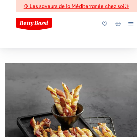
🍋
Les saveurs de la Méditerranée chez soi
🍋
Mes favoris
Mon pani
Me