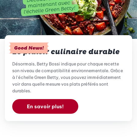
Good News!
Le plaisir culinaire durable
Désormais, Betty Bossi indique pour chaque recette
son niveau de compatibilité environnementale. Grâce
à l'échelle Green Betty, vous pouvez immédiatement
voir dans quelle mesure vos plats préférés sont
durables.
En savoir plus!