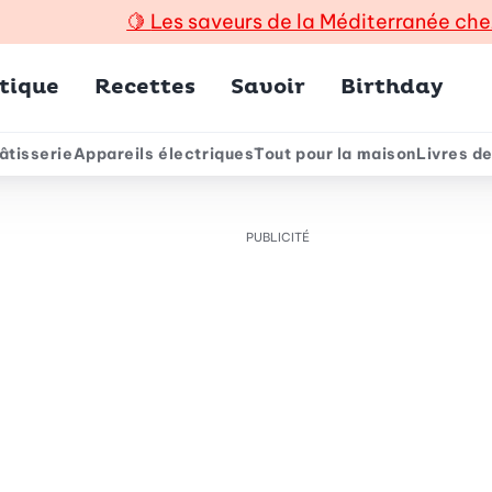
🍋
Les saveurs de la Méditerranée che
incipal
tique
Recettes
Savoir
Birthday
âtisserie
Appareils électriques
Tout pour la maison
Livres de
e
PUBLICITÉ