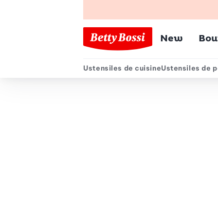
Menu pr
New
Bou
Ustensiles de cuisine
Ustensiles de p
Menu secondair