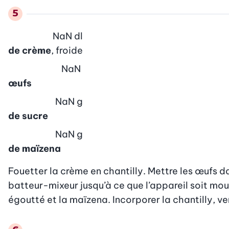
NaN
dl
de crème
, froide
NaN
œufs
NaN
g
de sucre
NaN
g
de maïzena
Fouetter la crème en chantilly. Mettre les œufs dan
batteur-mixeur jusqu’à ce que l’appareil soit mous
égoutté et la maïzena. Incorporer la chantilly, ver