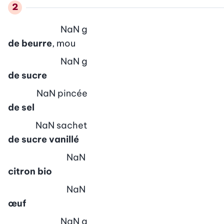
NaN
g
de beurre
, mou
NaN
g
de sucre
NaN
pincée
de sel
NaN
sachet
de sucre vanillé
NaN
citron bio
NaN
œuf
NaN
g