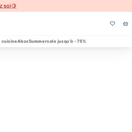
z soi
🍋
Mes favo
Mo
 cuisine
Abos
Summersale jusqu'à -75%