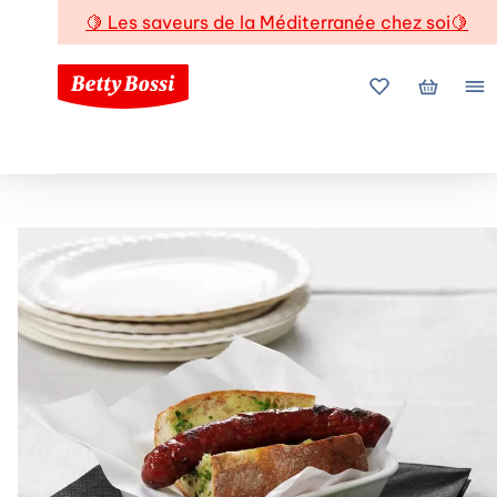
🍋
Les saveurs de la Méditerranée chez soi
🍋
Mes favoris
Mon pani
Me