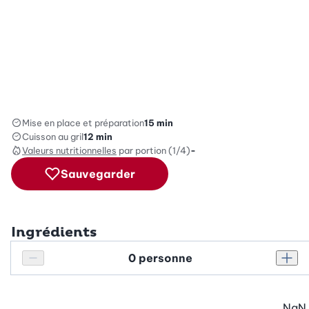
Mise en place et préparation
15 min
Cuisson au gril
12 min
Valeurs nutritionnelles
par portion (1/4)
-
Sauvegarder
Ingrédients
Personnes
Réduire le nombre de personnes
Augm
NaN