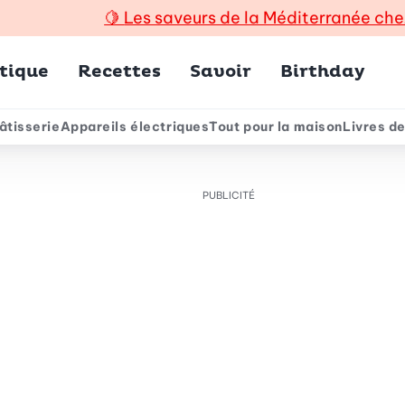
🍋
Les saveurs de la Méditerranée che
incipal
tique
Recettes
Savoir
Birthday
âtisserie
Appareils électriques
Tout pour la maison
Livres de
e
PUBLICITÉ