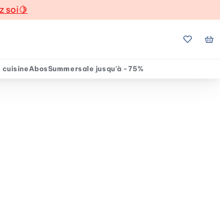
z soi
🍋
Mes favo
Mo
 cuisine
Abos
Summersale jusqu'à -75%