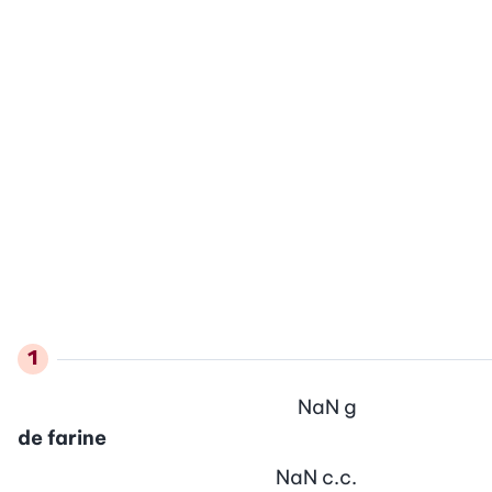
NaN
g
de farine
NaN
c.c.