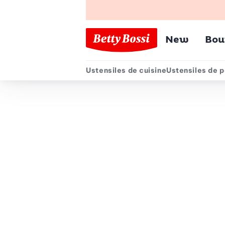
Menu pr
New
Bou
Ustensiles de cuisine
Ustensiles de p
Menu secondair