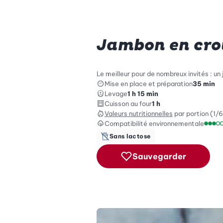
Jambon en croû
Le meilleur pour de nombreux invités : un
Mise en place et préparation
35 min
Levage
1 h 15 min
Cuisson au four
1 h
Valeurs nutritionnelles
par portion (1/6
Compatibilité environnementale
Échel
Sans lactose
Sauvegarder