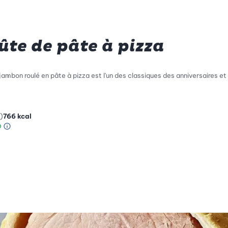
te de pâte à pizza
 jambon roulé en pâte à pizza est l'un des classiques des anniversaires et
)
766
kcal
Information sur l’échelle Green Betty
le de compatibilité environnementale: 3 sur 5