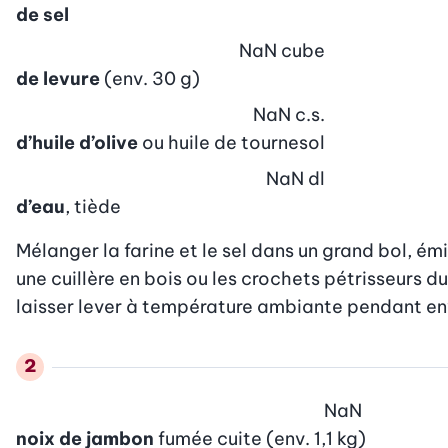
de sel
NaN
cube
de levure
(env. 30 g)
NaN
c.s.
d’huile d’olive
ou huile de tournesol
NaN
dl
d’eau
, tiède
Mélanger la farine et le sel dans un grand bol, émie
une cuillère en bois ou les crochets pétrisseurs du
laisser lever à température ambiante pendant env
NaN
noix de jambon
fumée cuite (env. 1,1 kg)