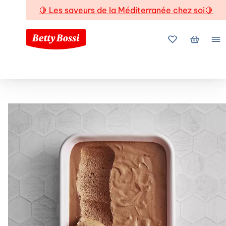
🍋
Les saveurs de la Méditerranée chez soi
🍋
Mes favoris
Mon pani
Me