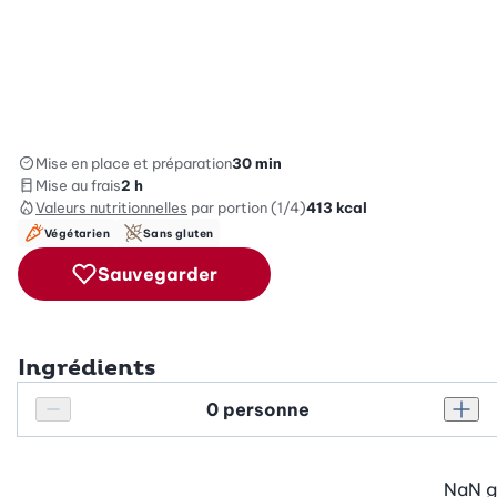
Mise en place et préparation
30 min
Mise au frais
2 h
Valeurs nutritionnelles
par portion (1/4)
413
kcal
Végétarien
Sans gluten
Sauvegarder
Ingrédients
Personnes
Réduire le nombre de personnes
Augm
NaN
g