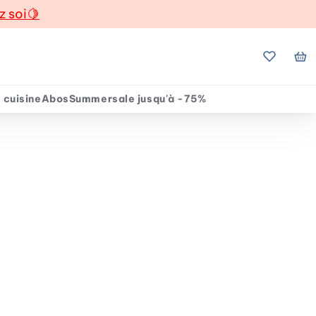
z soi
🍋
Mes favo
Mo
 cuisine
Abos
Summersale jusqu'à -75%