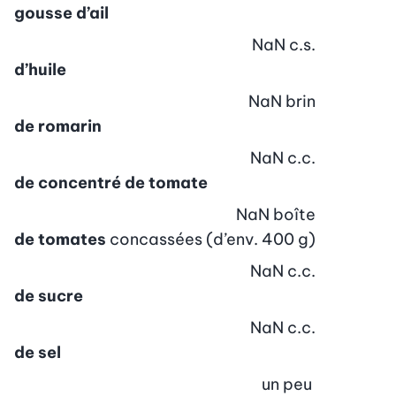
gousse d’ail
NaN
c.s.
d’huile
NaN
brin
de romarin
NaN
c.c.
de concentré de tomate
NaN
boîte
de tomates
concassées (d’env. 400 g)
NaN
c.c.
de sucre
NaN
c.c.
de sel
un peu