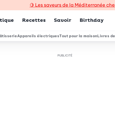
🍋
Les saveurs de la Méditerranée che
incipal
tique
Recettes
Savoir
Birthday
âtisserie
Appareils électriques
Tout pour la maison
Livres de
e
PUBLICITÉ