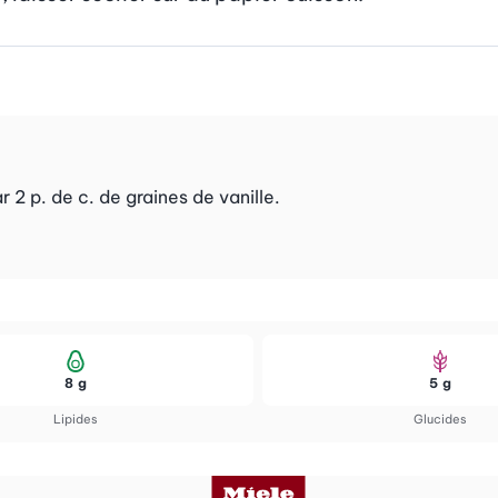
2 p. de c. de graines de vanille.
8 g
5 g
Lipides
Glucides