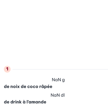
NaN
g
de noix de coco râpée
NaN
dl
de drink à l’amande