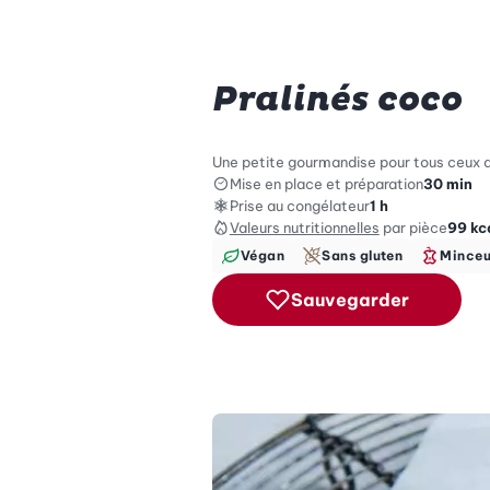
Pralinés coco
Une petite gourmandise pour tous ceux qu
Mise en place et préparation
30 min
Prise au congélateur
1 h
Valeurs nutritionnelles
par pièce
99
kc
Végan
Sans gluten
Minceu
Sauvegarder