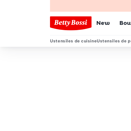
Menu pr
New
Bou
Ustensiles de cuisine
Ustensiles de p
Menu secondair