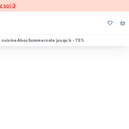
z soi
🍋
Mes favo
Mo
 cuisine
Abos
Summersale jusqu'à -75%