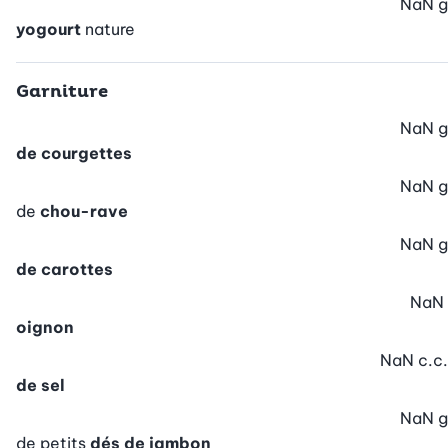
NaN
g
yogourt
nature
Garniture
NaN
g
de courgettes
NaN
g
de
chou-rave
NaN
g
de carottes
NaN
oignon
NaN
c.c.
de sel
NaN
g
de petits
dés de jambon