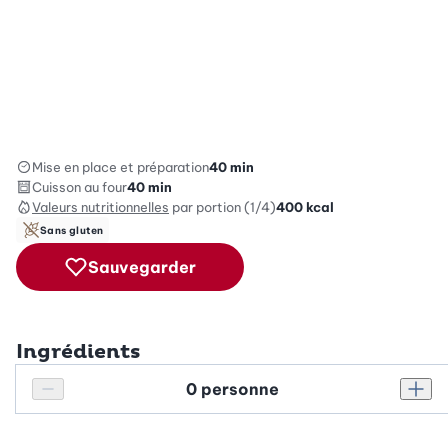
Mise en place et préparation
40 min
Cuisson au four
40 min
Valeurs nutritionnelles
par portion (1/4)
400
kcal
Sans gluten
Sauvegarder
Ingrédients
Personnes
Réduire le nombre de personnes
Augm