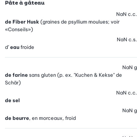
Pâte à gâteau
NaN
c.c.
de Fiber Husk
(graines de psyllium moulues; voir
«Conseils»)
NaN
c.s.
d’
eau
froide
NaN
g
de farine
sans gluten (p. ex. "Kuchen & Kekse" de
Schär)
NaN
c.c.
de sel
NaN
g
de beurre
, en morceaux, froid