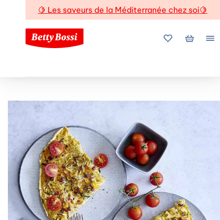
🍋
Les saveurs de la Méditerranée chez soi
🍋
Mes favoris
Mon pani
Me