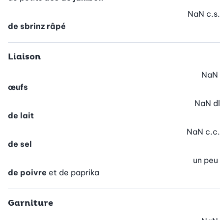
NaN
c.s.
de sbrinz râpé
Liaison
NaN
œufs
NaN
dl
de lait
NaN
c.c.
de sel
un peu
de poivre
et de paprika
Garniture