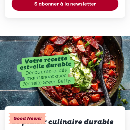
S'abonner à la newsletter
Good News!
Le plaisir culinaire durable