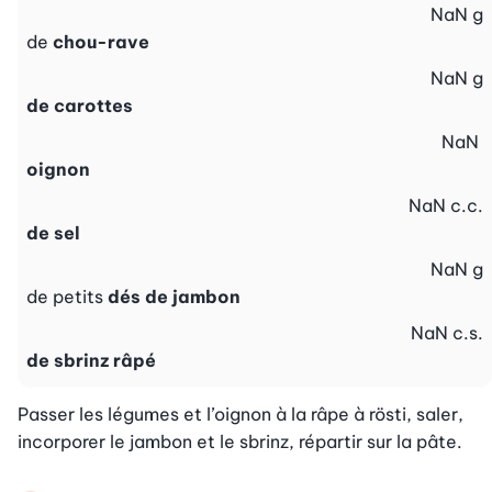
NaN
g
de
chou-rave
NaN
g
de carottes
NaN
oignon
NaN
c.c.
de sel
NaN
g
de petits
dés de jambon
NaN
c.s.
de sbrinz râpé
Passer les légumes et l’oignon à la râpe à rösti, saler, 
incorporer le jambon et le sbrinz, répartir sur la pâte.