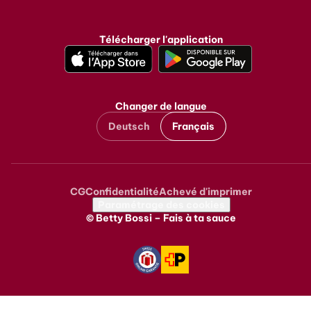
Instagram
Facebook
TikTok
Pinterest
Youtube
LinkedIn
Télécharger l'application
Changer de langue
Deutsch
Français
CG
Confidentialité
Achevé d'imprimer
Metanavigation
Paramétrage des cookies
© Betty Bossi – Fais à ta sauce