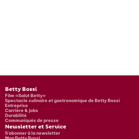
Pied de page
Betty Bossi
Film «Salut Betty»
Spectacle culinaire et gastronomique de Betty Bossi
Entreprise
Carrière & jobs
Durabilité
Communiqués de presse
Newsletter et Service
S'abonner à la newsletter
Mon Betty Bossi