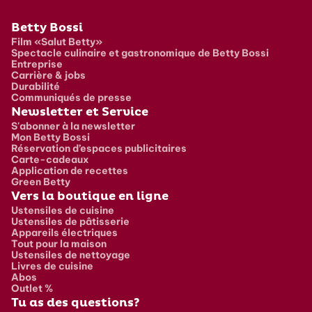
Pied de page
Betty Bossi
Film «Salut Betty»
Spectacle culinaire et gastronomique de Betty Bossi
Entreprise
Carrière & jobs
Durabilité
Communiqués de presse
Newsletter et Service
S'abonner à la newsletter
Mon Betty Bossi
Réservation d’espaces publicitaires
Carte-cadeaux
Application de recettes
Green Betty
Vers la boutique en ligne
Ustensiles de cuisine
Ustensiles de pâtisserie
Appareils électriques
Tout pour la maison
Ustensiles de nettoyage
Livres de cuisine
Abos
Outlet %
Tu as des questions?