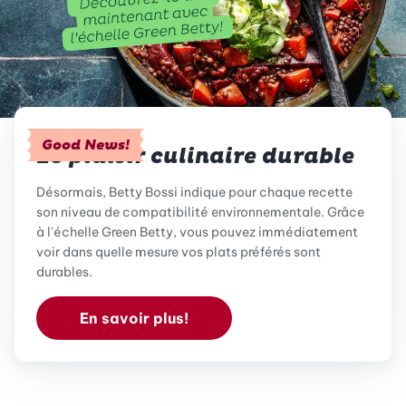
Good News!
Le plaisir culinaire durable
Désormais, Betty Bossi indique pour chaque recette
son niveau de compatibilité environnementale. Grâce
à l'échelle Green Betty, vous pouvez immédiatement
voir dans quelle mesure vos plats préférés sont
durables.
En savoir plus!