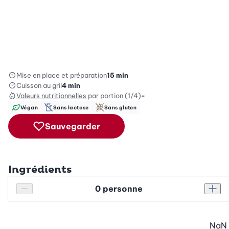
Mise en place et préparation
15 min
Cuisson au gril
4 min
Valeurs nutritionnelles
par portion (1/4)
-
Végan
Sans lactose
Sans gluten
Sauvegarder
Ingrédients
Personnes
Réduire le nombre de personnes
Augm
NaN