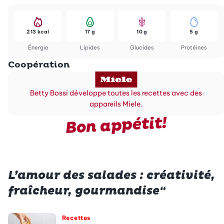
213 kcal
17 g
10 g
5 g
Énergie
Lipides
Glucides
Protéines
Coopération
Betty Bossi développe toutes les recettes avec des
appareils Miele.
Bon appétit!
L’amour des salades : créativité,
fraîcheur, gourmandise“
Recettes