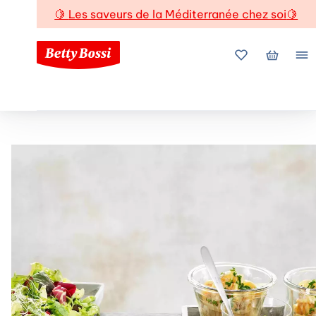
🍋
Les saveurs de la Méditerranée chez soi
🍋
Mes favoris
Mon pani
Me