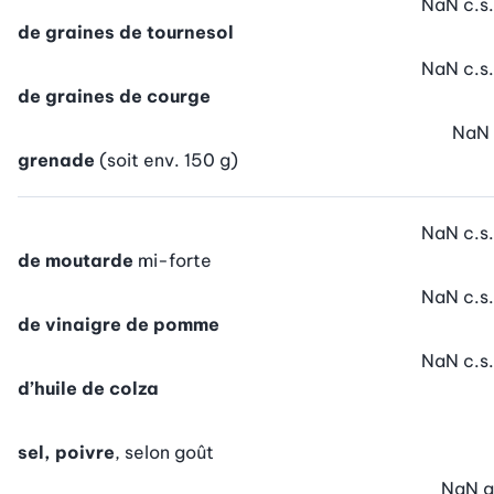
NaN
c.s.
de graines de tournesol
NaN
c.s.
de graines de courge
NaN
grenade
(soit env. 150 g)
NaN
c.s.
de moutarde
mi-forte
NaN
c.s.
de vinaigre de pomme
NaN
c.s.
d’huile de colza
sel, poivre
, selon goût
NaN
g