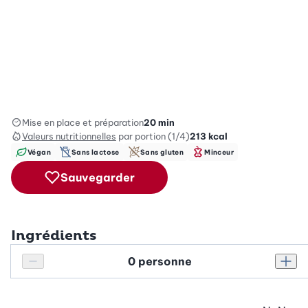
Mise en place et préparation
20 min
Valeurs nutritionnelles
par portion (1/4)
213
kcal
Végan
Sans lactose
Sans gluten
Minceur
Sauvegarder
Ingrédients
Personnes
Réduire le nombre de personnes
Augm