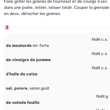
Faire griller les graines de tournesol et de courge à sec 
dans une poêle, retirer, laisser tiédir. Couper la grenade 
en deux, détacher les graines.
NaN
c.s.
de moutarde
mi-forte
NaN
c.s.
de vinaigre de pomme
NaN
c.s.
d’huile de colza
sel, poivre
, selon goût
NaN
g
de salade feuille