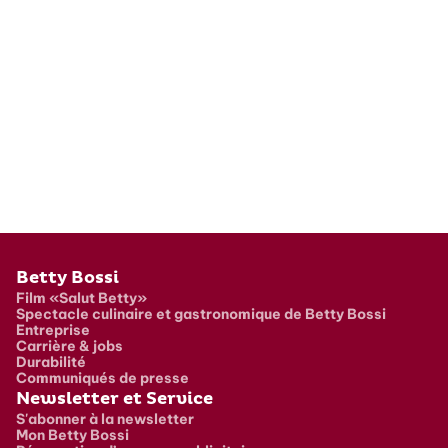
Pied de page
Betty Bossi
Film «Salut Betty»
Spectacle culinaire et gastronomique de Betty Bossi
Entreprise
Carrière & jobs
Durabilité
Communiqués de presse
Newsletter et Service
S'abonner à la newsletter
Mon Betty Bossi